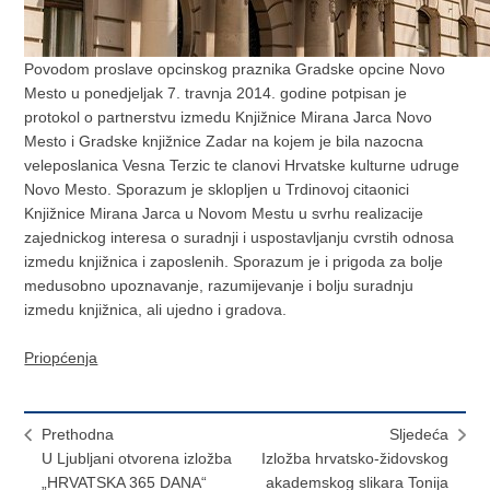
Povodom proslave opcinskog praznika Gradske opcine Novo
Mesto u ponedjeljak 7. travnja 2014. godine potpisan je
protokol o partnerstvu izmedu Knjižnice Mirana Jarca Novo
Mesto i Gradske knjižnice Zadar na kojem je bila nazocna
veleposlanica Vesna Terzic te clanovi Hrvatske kulturne udruge
Novo Mesto. Sporazum je sklopljen u Trdinovoj citaonici
Knjižnice Mirana Jarca u Novom Mestu u svrhu realizacije
zajednickog interesa o suradnji i uspostavljanju cvrstih odnosa
izmedu knjižnica i zaposlenih. Sporazum je i prigoda za bolje
medusobno upoznavanje, razumijevanje i bolju suradnju
izmedu knjižnica, ali ujedno i gradova.
Priopćenja
Prethodna
Sljedeća
U Ljubljani otvorena izložba
Izložba hrvatsko-židovskog
„HRVATSKA 365 DANA“
akademskog slikara Tonija