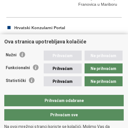
Franovica u Mariboru
Hrvatski Konzularni Portal
Ova stranica upotrebljava kolačiće
Ispiši
Podijeli
Podijeli
Nužni
Prihvaćam
Ne prihvaćam
stranicu
na
na
Republika Hrvatska
Facebooku
Twitteru
Funkcionalni
Prihvaćam
Ne prihvaćam
Ministarstvo vanjskih i europskih poslova
Statistički
Prihvaćam
Ne prihvaćam
Trg N.Š. Zrinskog 7-8, 10000 Zagreb
tel.:
+385 (0)1 4569 964
fax: +385 (0)1 4551 795, +385 (0)1 4920 149
Prihvaćam odabrane
E-adresa:
ministarstvo@mvep.hr
Prihvaćam sve
Povratak na vrh
Na ovoj mrežnoj stranci koriste se kolačići. Molimo Vas da