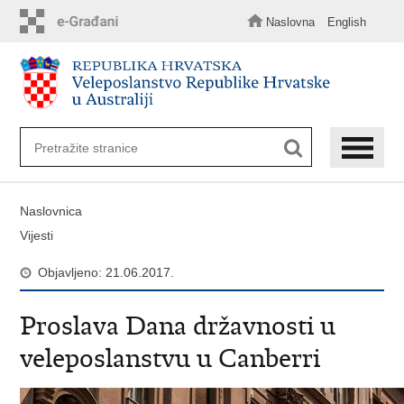
Preskoči
na
Naslovna
English
glavni
sadržaj
Naslovnica
Vijesti
Objavljeno: 21.06.2017.
Proslava Dana državnosti u
veleposlanstvu u Canberri