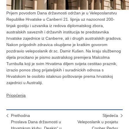
Prijem povodom Dana državnosti održan je u Veleposlanstvu
Republike Hrvatske u Canberri 21. lipnja uz nazocnost 200-
tinjak gostiju i uzvanika iz redova diplomatskog zbora,
australskih saveznih i državnih institucija te predstavnika
hrvatske zajednice iz Canberre, ali i drugih australskih gradova.
Nakon prigodnih zdravica okupljene je kratkim govorom
pozdravio veleposlanik dr.sc. Damir Kušen. Na kraju službenog
dijela procitano je pismo australskog premijera Malcolma
Turnbulla koji je svim Hrvatima diljem svijeta cestitao praznik,
izrazio ponos zbog prijateljskih i suradnickih odnosa s
Hrvatskom te osobito istaknuo poštovanje prema hrvatskoj
zajednici u Australiji.
Priopćenja
Prethodna
Sljedeća
Proslava Dana državnosti u
Veleposlanik u posjetu
Hrvatskom klubu „Deakin“ u
Coober Pedyu