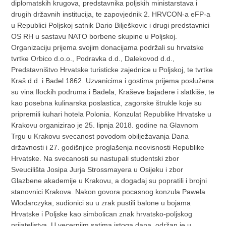
diplomatskih krugova, predstavnika poljskih ministarstava i
drugih državnih institucija, te zapovjednik 2. HRVCON-a eFP-a
u Republici Poljskoj satnik Dario Bilješkovic i drugi predstavnici
OS RH u sastavu NATO borbene skupine u Poljskoj.
Organizaciju prijema svojim donacijama podržali su hrvatske
tvrtke Orbico d.o.o., Podravka d.d., Dalekovod d.d.,
Predstavništvo Hrvatske turisticke zajednice u Poljskoj, te tvrtke
Kraš d.d. i Badel 1862. Uzvanicima i gostima prijema poslužena
su vina Ilockih podruma i Badela, Kraševe bajadere i slatkiše, te
kao posebna kulinarska poslastica, zagorske štrukle koje su
pripremili kuhari hotela Polonia. Konzulat Republike Hrvatske u
Krakovu organizirao je 25. lipnja 2018. godine na Glavnom
Trgu u Krakovu svecanost povodom obilježavanja Dana
državnosti i 27. godišnjice proglašenja neovisnosti Republike
Hrvatske. Na svecanosti su nastupali studentski zbor
Sveucilišta Josipa Jurja Strossmayera u Osijeku i zbor
Glazbene akademije u Krakovu, a dogadaj su popratili i brojni
stanovnici Krakova. Nakon govora pocasnog konzula Pawela
Wlodarczyka, sudionici su u zrak pustili balone u bojama
Hrvatske i Poljske kao simbolican znak hrvatsko-poljskog
prijateljstva. U vecernjim satima istoga dana, održan je u