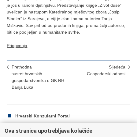
je još u ranom djetinjstvu. Predstavljanje knjige „Život duše“
uvelican je nastupom Katedralnog mješovitog zbora „Josip
Stadler“ iz Sarajeva, a ciji je clan i sama autorica Tanja
Miškovic. Sav prihod od prodanih knjiga, prema želji autorice,
biti ce podijeljen u humanitarne svrhe.
Priopćenja
Prethodna
Sljedeća
susret hrvatskih
Gospodarski odnosi
gospodarstvenika u GK RH
Banja Luka
Hrvatski Konzularni Portal
Ova stranica upotrebljava kolačiće