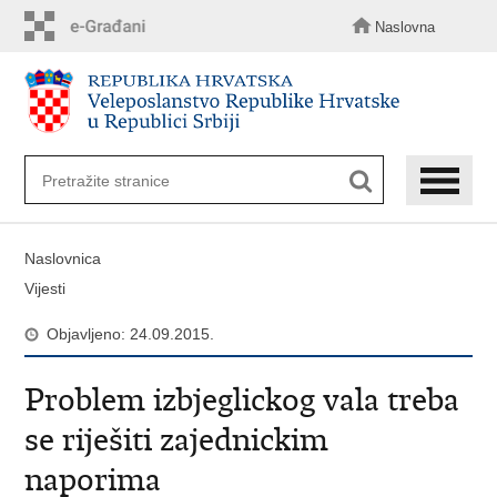
Preskoči
na
Naslovna
glavni
sadržaj
Naslovnica
Vijesti
Objavljeno: 24.09.2015.
Problem izbjeglickog vala treba
se riješiti zajednickim
naporima