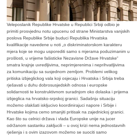
Veleposlanik Republike Hrvatske u Republici Srbiji odbio je
primiti prosvjednu notu upucenu od strane Ministarstva vanjskih
poslova Republike Srbije buduci Republika Hrvatska
kvalifikacije navedene u noti „o diskriminatorskom karakteru
mjera koje se mogu usporediti samo s mjerama poduzimanim u
prošlosti, u vrijeme fašisticke Nezavisne Države Hrvatske“
smatra krajnje uvredljivima, neprimjerenima i neprihvatljivima
za komunikaciju sa susjednom zemljom. Problemi velikog
pritiska izbjeglickog vala koji osjecaju i Hrvatska i Srbija treba
rješavati u duhu dobrosusjedskih odnosa i europske
solidarnosti te konstruktivnom suradnjom oko dolaska i prijema
izbjeglica na hrvatsko-srpskoj granici. Sadašnju situaciju
možemo olakšati iskljucivo koordinirajuci napore i Srbije i
Hrvatske kojima cemo smanjiti pritisak na zajednickoj granici.
Kao što su celnici država i vlada Europske unije na jucer
održanom sastanku zakljucili – u ovoj krizi nema jednostavnih
rješenja i s ovim izazovom možemo se suociti samo