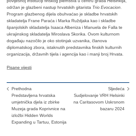
povijesnoj instituciji finskog plemstva u centru grada Helsinkija,
održan je glazbeni nastup hrvatskih gitarista
Trio Evocacion
.
Program glazbenog dijela obuhvaćao je skladbe hrvatskih
skladatelja Frane Paraća i Marka Ruždjaka kao i skladbe
španjolskih skladatelja Isaaca Albeniza i Manuela de Falla te
ukrajinskog skladatelja Miroslava Skorika. Ovom kulturnom
događaju nazočilo je oko stotinjak uzvanika, članova
diplomatskog zbora, istaknutih predstavnika finskih kulturnih
organizacija, državnih tijela i agencija kao i manji broj Hrvata.
Pisane vijesti
Prethodna
Sljedeća
Predstavljena hrvatska
Sudjelovanje VRH Helsinki
umjetnička djela iz zbirke
na Caritasovom Uskrsnom
Muzeja grada Koprivnice na
bazaru 2024
izložbi Hidden Worlds
Expanding u Tartuu, Estonija