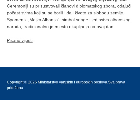
Ceremoniji su prisustvovali članovi diplomatskog zbora, odajući
počast svima koji su se borili i dali živote za slobodu zemlje.
Spomenik „Majka Albanija“, simbol snage i jedinstva albanskog
naroda, tradicionalno je mjesto okupljanja na ovaj dan.
Pisane vijesti
Copyright © 2026 Ministarstvo vanjskih i europskih poslova.Sva prava
pridržana