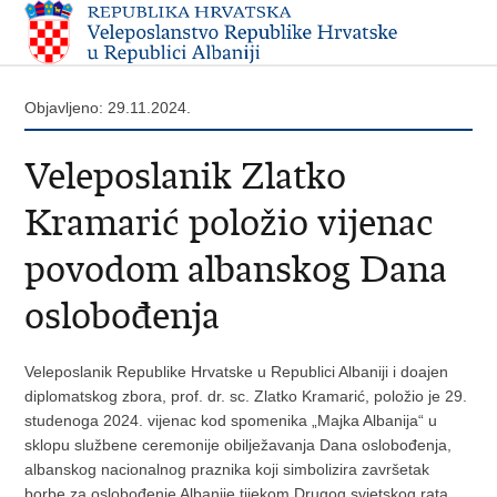
Objavljeno: 29.11.2024.
Veleposlanik Zlatko
Kramarić položio vijenac
povodom albanskog Dana
oslobođenja
Veleposlanik Republike Hrvatske u Republici Albaniji i doajen
diplomatskog zbora, prof. dr. sc. Zlatko Kramarić, položio je 29.
studenoga 2024. vijenac kod spomenika „Majka Albanija“ u
sklopu službene ceremonije obilježavanja Dana oslobođenja,
albanskog nacionalnog praznika koji simbolizira završetak
borbe za oslobođenje Albanije tijekom Drugog svjetskog rata.