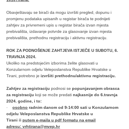
Obavještavaju se birači da mogu izvršiti pregled, dopunu i
promjenu podataka upisanih u registar birača te podnijeti
zahtjev za privremeni upis u registar birača izvan mjesta
prebivališta, izdavanje potvrde za glasovanje izvan mjesta
prebivališta, prethodnu registraciju i aktivnu registraciju.
ROK ZA PODNOŠENJE ZAHTJEVA ISTJEČE U SUBOTU, 6.
TRAVNJA 2024.
Ukoliko na predstojećim izborima želite glasovati u
Konzularnom odjelu Veleposlanstva Republike Hrvatske u
Tirani, potrebno je
izvršiti prethodnu/aktivnu registraciju.
Zahtjev za registraciju
podnosi se
popunjavanjem obrasca
za registraciju
koji se može predati
najkasnije do 6.travnja
2024. godine, i to:
·
osobno
radnim danom od 9-14:00 sati u Konzularnom
odjelu Veleposlanstva Republike Hrvatske u
Tirani
ili
putem e-maila u
pdf formatu na email
adresu:
vrhtirana@mvep.hr