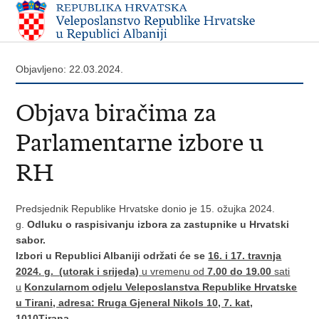
Objavljeno: 22.03.2024.
Objava biračima za
Parlamentarne izbore u
RH
Predsjednik Republike Hrvatske donio je 15. ožujka 2024.
g.
Odluku o raspisivanju izbora za zastupnike u Hrvatski
sabor.
Izbori u Republici Albaniji održati će se
16. i 17. travnja
2024. g. (utorak i srijeda)
u vremenu od
7.00 do 19.00
sati
u
Konzularnom odjelu Veleposlanstva Republike Hrvatske
u Tirani, adresa: Rruga Gjeneral Nikols 10, 7. kat,
1010Tirana.