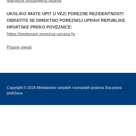
Najčešće postavljena pitanja
UKOLIKO IMATE UPIT U VEZI POREZNE REZIDENTNOSTI
OBRATITE SE DIREKTNO POREZNOJ UPRAVI REPUBLIKE
HRVATSKE PREKO POVEZNICE:
https://pisitenam.porezna-uprava.hr
Pisane vijesti
Copyright © 2026 Ministarstvo vanjskih i europskih poslova.Sva prava
pridržana