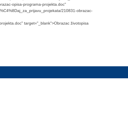
brazac-opisa-programa-projekta.doc"
tje%C4%8Daj_za_prijavu_projekata/210831-obrazac-
rojekta.doc" target="_blank">Obrazac životopisa