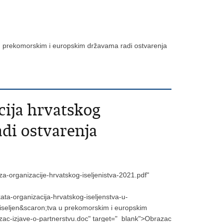
a u prekomorskim i europskim državama radi ostvarenja
cija hrvatskog
di ostvarenja
-organizacije-hrvatskog-iseljenistva-2021.pdf"
ta-organizacija-hrvatskog-iseljenstva-u-
 iseljen&scaron;tva u prekomorskim i europskim
c-izjave-o-partnerstvu.doc" target="_blank">Obrazac