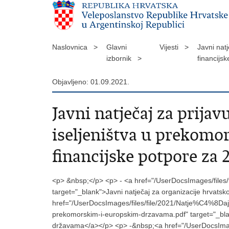
Naslovnica >
Glavni
Vijesti >
Javni nat
izbornik >
financijs
Objavljeno: 01.09.2021.
Javni natječaj za prija
iseljeništva u prekomo
financijske potpore za 
<p> &nbsp;</p> <p> - <a href="/UserDocsImages/files/
target="_blank">Javni natječaj za organizacije hrvats
href="/UserDocsImages/files/file/2021/Natje%C4%8Daj_
prekomorskim-i-europskim-drzavama.pdf" target="_blan
državama</a></p> <p> -&nbsp;<a href="/UserDocsImag