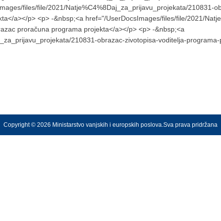
sImages/files/file/2021/Natje%C4%8Daj_za_prijavu_projekata/210831-o
kta</a></p> <p> -&nbsp;<a href="/UserDocsImages/files/file/2021/Na
brazac proračuna programa projekta</a></p> <p> -&nbsp;<a
za_prijavu_projekata/210831-obrazac-zivotopisa-voditelja-programa-p
Copyright © 2026 Ministarstvo vanjskih i europskih poslova.Sva prava pridržana