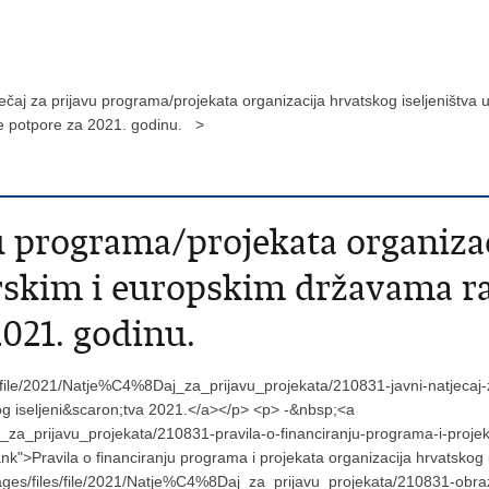
ječaj za prijavu programa/projekata organizacija hrvatskog iseljeništv
ke potpore za 2021. godinu. >
vu programa/projekata organiza
rskim i europskim državama ra
2021. godinu.
file/2021/Natje%C4%8Daj_za_prijavu_projekata/210831-javni-natjecaj-za
kog iseljeni&scaron;tva 2021.</a></p> <p> -&nbsp;<a
za_prijavu_projekata/210831-pravila-o-financiranju-programa-i-projeka
k">Pravila o financiranju programa i projekata organizacija hrvatskog
es/files/file/2021/Natje%C4%8Daj_za_prijavu_projekata/210831-obraza