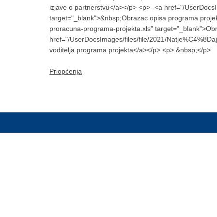
izjave o partnerstvu</a></p> <p> -<a href="/UserDoc
target="_blank">&nbsp;Obrazac opisa programa proje
proracuna-programa-projekta.xls" target="_blank">O
href="/UserDocsImages/files/file/2021/Natje%C4%8Daj_
voditelja programa projekta</a></p> <p> &nbsp;</p>
Priopćenja