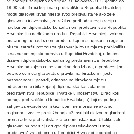
se podnijeti zakljucno do srijede 31. kolovoza 2016. godine do
16.00 sati. Biraci koji imaju prebivalište u Republici Hrvatskoj
mogu glasovati izvan mjesta svog prebivališta te ako žele
glasovati u inozemstvu, zatražit ce prethodnu registraciju u
nadležnom diplomatsko-konzularnom predstavništvu Republike
Hrvatske ili u nadležnom uredu u Republici Hrvatskoj. Iznimno,
biraci mogu u nadležnom uredu, u kojem su upisani u registar
biraca, zatražiti potvrdu za glasovanje izvan mjesta prebivališta
s naznakom mjesta boravka u Republici Hrvatskoj, odnosno
države i diplomatsko-konzularnog predstavništva Republike
Hrvatske na kojem ce se zateci na dan izbora, a predocenjem
potvrde ce moci glasovati, u pravilu, na birackom mjestu
naznacenom u potvrdi, odnosno na birackom mjestu
odredenom u (bilo kojem) diplomatsko-konzularnom
predstavništvu Republike Hrvatske u inozemstvu. Biraci koji
nemaju prebivalište u Republici Hrvatskoj a) koji su podnijeli
zahtjev za e-osobnom iskaznicom, ne moraju se aktivno
registrirati, vec ce po službenoj dužnosti biti aktivno registrirani
prema adresi prebivališta iz e-osobne iskaznice. Ukoliko žele
glasovati na podrucju drugog diplomatsko-konzularnog
predstavništva, odnosno u Republici Hrvatskoj, podnijet ce