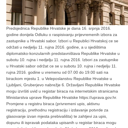
Predsjednica Republike Hrvatske je dana 16. srpnja 2016.
godine donijela Odluku o raspisivanju prijevremenih izbora za
zastupnike u Hrvatski sabor. Izbori u Republici Hrvatskoj ce se
održati u nedjelju 11. rujna 2016. godine, a u sjedištima
diplomatsko-konzularnih predstavništava Republike Hrvatske u
subotu 10. rujna i nedjelju 11. rujna 2016. Izbori za zastupnike
u Hrvatski sabor održat ce se u subotu 10. rujna i nedjelju 11.
rujna 2016. godine u vremenu od 07.00 do 19.00 sati na
birackom mjestu 1. u Veleposlanstvu Republike Hrvatske u
Ljubljani, Gruberjevo nabrežje 6. Državljani Republike Hrvatske
mogu izvršiti uvid u registar biraca na internetskim stranicama
Ministarstva uprave Republike Hrvatske https://uprava.gov.hr.
Promjene u registru biraca (privremeni upis, aktivnu
registraciju, prethodnu registraciju i izdavanje potvrde za
glasovanje izvan mjesta prebivališta) te zahtjevi za upis,
dopunu ili ispravak podataka upisanih u registar biraca mogu