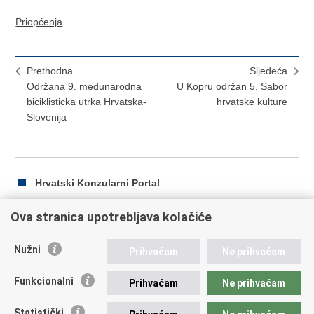
Priopćenja
Prethodna
Sljedeća
Održana 9. medunarodna
U Kopru održan 5. Sabor
biciklisticka utrka Hrvatska-
hrvatske kulture
Slovenija
Hrvatski Konzularni Portal
Ova stranica upotrebljava kolačiće
Ispiši
Podijeli
Podijeli
Nužni
Prihvaćam
Ne prihvaćam
stranicu
na
na
Republika Hrvatska
Facebooku
Twitteru
Funkcionalni
Prihvaćam
Ne prihvaćam
Ministarstvo vanjskih i europskih poslova
Statistički