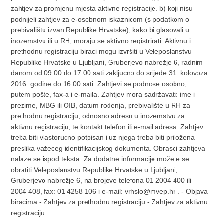
zahtjev za promjenu mjesta aktivne registracije. b) koji nisu
podnijeli zahtjev za e-osobnom iskaznicom (s podatkom o
prebivalištu izvan Republike Hrvatske), kako bi glasovali u
inozemstvu ili u RH, moraju se aktivno registrirati. Aktivnu i
prethodnu registraciju biraci mogu izvršiti u Veleposlanstvu
Republike Hrvatske u Ljubljani, Gruberjevo nabrežje 6, radnim
danom od 09.00 do 17.00 sati zakljucno do srijede 31. kolovoza
2016. godine do 16.00 sati. Zahtjevi se podnose osobno,
putem pošte, fax-a i e-maila. Zahtjev mora sadržavati: ime i
prezime, MBG ili OIB, datum rodenja, prebivalište u RH za
prethodnu registraciju, odnosno adresu u inozemstvu za
aktivnu registraciju, te kontakt telefon ili e-mail adresa. Zahtjev
treba biti vlastorucno potpisan i uz njega treba biti priložena
preslika važeceg identifikacijskog dokumenta. Obrasci zahtjeva
nalaze se ispod teksta. Za dodatne informacije možete se
obratiti Veleposlanstvu Republike Hrvatske u Ljubljani,
Gruberjevo nabrežje 6, na brojeve telefona 01 2004 400 ili
2004 408, fax: 01 4258 106 i e-mail: vrhslo@mvep.hr . - Objava
biracima - Zahtjev za prethodnu registraciju - Zahtjev za aktivnu
registraciju