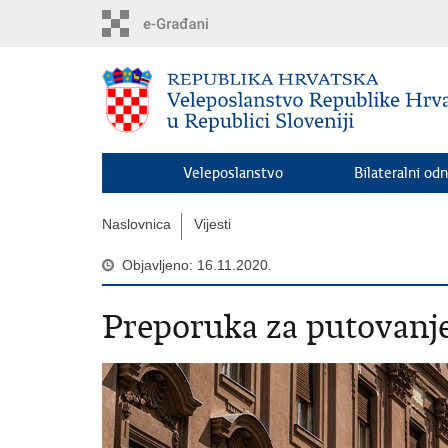
Preskoči
na
glavni
sadržaj
Veleposlanstvo
Bilateralni odn
Naslovnica
Vijesti
Objavljeno: 16.11.2020.
Preporuka za putovanje