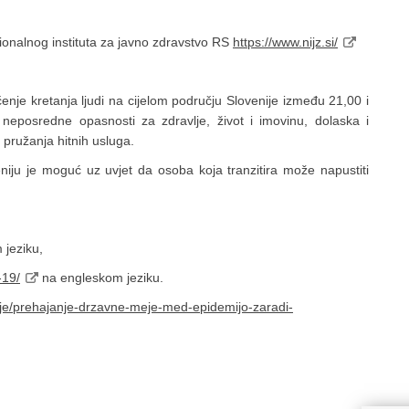
ionalnog instituta za javno zdravstvo RS
https://www.nijz.si/
nje kretanja ljudi na cijelom području Slovenije između 21,00 i
 neposredne opasnosti za zdravlje, život i imovinu, dolaska i
i pružanja hitnih usluga.
niju je moguć uz uvjet da osoba koja tranzitira može napustiti
jeziku,
-19/
na engleskom jeziku.
eje/prehajanje-drzavne-meje-med-epidemijo-zaradi-