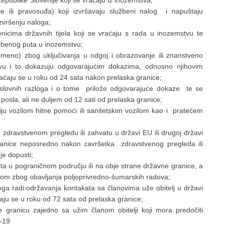
Republike Slovenije koji se vraćaju iz inozemstva;
cije ili pravosuđa) koji izvršavaju službeni nalog i napuštaju
zvršenju naloga;
benicima državnih tijela koji se vraćaju s rada u inozemstvu te
lužbenog puta u inozemstvu;
meno) zbog uključivanja u odgoj i obrazovanje ili znanstveno
mstvu i to dokazuju odgovarajućim dokazima, odnosno njihovim
vraćaju se u roku od 24 sata nakon prelaska granice;
lovnih razloga i o tome prilože odgovarajuće dokaze te se
osla, ali ne duljem od 12 sati od prelaska granice;
u vozilom hitne pomoći ili sanitetskim vozilom kao i pratećem
ravstvenom pregledu ili zahvatu u državi EU ili drugoj državi
anice neposredno nakon završetka zdravstvenog pregleda ili
e dopusti;
šta u pograničnom području ili na obje strane državne granice, a
om zbog obavljanja poljoprivredno-šumarskih radova;
oga radi održavanja kontakata sa članovima uže obitelj u državi
aju se u roku od 72 sata od prelaska granice;
 granicu zajedno sa užim članom obitelji koji mora predočiti
-19