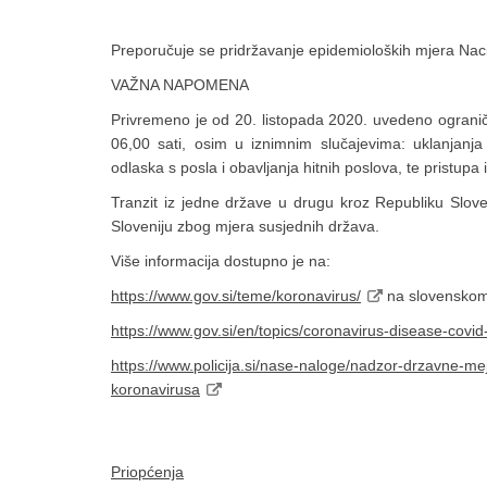
Preporučuje se pridržavanje epidemioloških mjera Nac
VAŽNA NAPOMENA
Privremeno je od 20. listopada 2020. uvedeno ograniče
06,00 sati, osim u iznimnim slučajevima: uklanjanja
odlaska s posla i obavljanja hitnih poslova, te pristupa 
Tranzit iz jedne države u drugu kroz Republiku Slove
Sloveniju zbog mjera susjednih država.
Više informacija dostupno je na:
https://www.gov.si/teme/koronavirus/
na slovenskom 
https://www.gov.si/en/topics/coronavirus-disease-covid
https://www.policija.si/nase-naloge/nadzor-drzavne-m
koronavirusa
Priopćenja