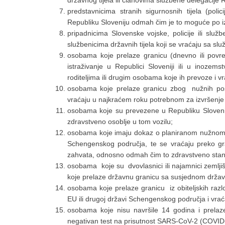
državnog tijela ili članovima službene delegacije 
predstavnicima stranih sigurnosnih tijela (poli
Republiku Sloveniju odmah čim je to moguće po i
pripadnicima Slovenske vojske, policije ili služ
službenicima državnih tijela koji se vraćaju sa s
osobama koje prelaze granicu (dnevno ili povre
istraživanje u Republici Sloveniji ili u inoze
roditeljima ili drugim osobama koje ih prevoze i 
osobama koje prelaze granicu zbog nužnih pos
vraćaju u najkraćem roku potrebnom za izvršenje p
osobama koje su prevezene u Republiku Slovenij
zdravstveno osoblje u tom vozilu;
osobama koje imaju dokaz o planiranom nužnom zd
Schengenskog područja, te se vraćaju preko gr
zahvata, odnosno odmah čim to zdravstveno stanj
osobama koje su dvovlasnici ili najamnici zemlji
koje prelaze državnu granicu sa susjednom držav
osobama koje prelaze granicu iz obiteljskih razl
EU ili drugoj državi Schengenskog područja i vrać
osobama koje nisu navršile 14 godina i prelaze
negativan test na prisutnost SARS-CoV-2 (COVID