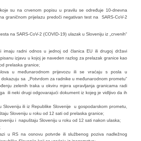
a koje su na crvenom popisu u pravilu se određuje 10-dnevna
na graničnom prijelazu predoči negativan test na SARS-CoV-2
testa na SARS-CoV-2 (COVID-19) ulazak u Sloveniju iz „crvenih“
 imaju radni odnos u jednoj od članica EU ili drugoj državi
pisanu izjavu u kojoj je naveden razlog za prelazak granice kao
 od prelaska granice;
slova u međunarodnom prijevozu ili se vraćaju s posla u
ice dokazuju sa „Potvrdom za radnike u međunarodnom prometu“
đenju zelenih traka u okviru mjera upravljanja granicama radi
ga ili neki drugi odgovarajući dokument iz kojeg je vidljivo da ih
 Sloveniju ili iz Republike Slovenije u gospodarskom prometu,
uštaju Sloveniju u roku od 12 sati od prelaska granice;
veniju i napuštaju Sloveniju u roku od 12 sati nakon ulaska;
;
lazi u RS na osnovu potvrde ili službenog poziva nadležnog