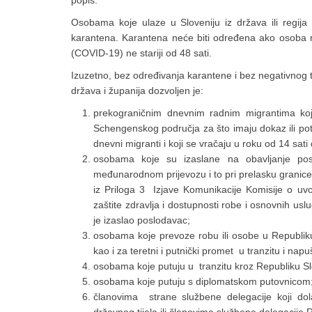
popis.
Osobama koje ulaze u Sloveniju iz država ili regij
karantena. Karantena neće biti određena ako osoba 
(COVID-19) ne stariji od 48 sati.
Izuzetno, bez određivanja karantene i bez negativnog 
država i županija dozvoljen je:
prekograničnim dnevnim radnim migrantima koji
Schengenskog područja za što imaju dokaz ili pot
dnevni migranti i koji se vračaju u roku od 14 sati
osobama koje su izaslane na obavljanje po
međunarodnom prijevozu i to pri prelasku gran
iz Priloga 3 Izjave Komunikacije Komisije o uvo
zaštite zdravlja i dostupnosti robe i osnovnih uslu
je izaslao poslodavac;
osobama koje prevoze robu ili osobe u Republiku
kao i za teretni i putnički promet u tranzitu i nap
osobama koje putuju u tranzitu kroz Republiku Slo
osobama koje putuju s diplomatskom putovnicom
članovima strane službene delegacije koji do