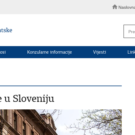
Naslovn
osi
Konzularne informacije
Vijesti
Lin
 u Sloveniju