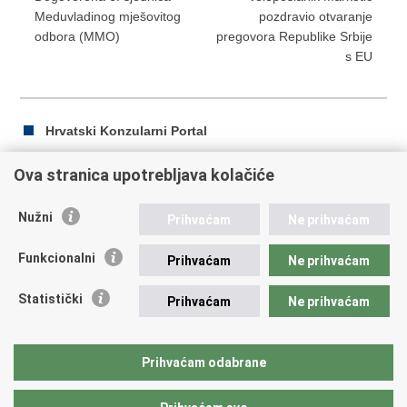
Meduvladinog mješovitog
pozdravio otvaranje
odbora (MMO)
pregovora Republike Srbije
s EU
Hrvatski Konzularni Portal
Ova stranica upotrebljava kolačiće
Ispiši
Podijeli
Podijeli
Nužni
Prihvaćam
Ne prihvaćam
stranicu
na
na
Republika Hrvatska
Facebooku
Twitteru
Funkcionalni
Prihvaćam
Ne prihvaćam
Ministarstvo vanjskih i europskih poslova
Statistički
Prihvaćam
Ne prihvaćam
Trg N.Š. Zrinskog 7-8, 10000 Zagreb
tel.:
+385 (0)1 4569 964
fax: +385 (0)1 4551 795, +385 (0)1 4920 149
Prihvaćam odabrane
E-adresa:
ministarstvo@mvep.hr