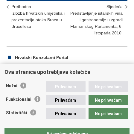
Prethodna
Sljedeća
Izložba hrvatskih umjetnika i
Predstavljanje istarskih vina
prezentacija otoka Braca u
i gastronomije u zgradi
Bruxellesu
Flamanskog Parlamenta, 6.
listopada 2010.
Hrvatski Konzularni Portal
Ova stranica upotrebljava kolačiće
Ispiši
Podijeli
Podijeli
Nužni
Prihvaćam
Ne prihvaćam
stranicu
na
na
Republika Hrvatska
Facebooku
Twitteru
Funkcionalni
Prihvaćam
Ne prihvaćam
Ministarstvo vanjskih i europskih poslova
Statistički
Prihvaćam
Ne prihvaćam
Trg N.Š. Zrinskog 7-8, 10000 Zagreb
tel.:
+385 (0)1 4569 964
fax: +385 (0)1 4551 795, +385 (0)1 4920 149
Prihvaćam odabrane