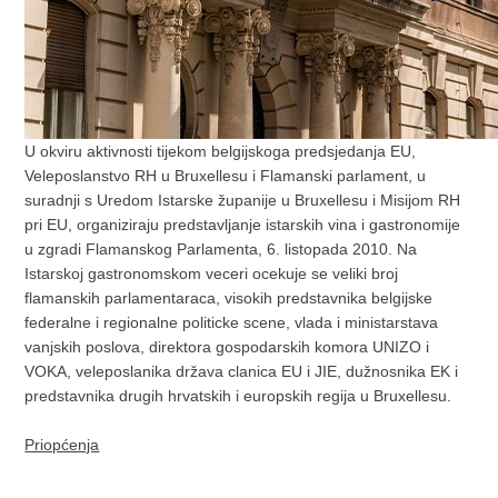
U okviru aktivnosti tijekom belgijskoga predsjedanja EU,
Veleposlanstvo RH u Bruxellesu i Flamanski parlament, u
suradnji s Uredom Istarske županije u Bruxellesu i Misijom RH
pri EU, organiziraju predstavljanje istarskih vina i gastronomije
u zgradi Flamanskog Parlamenta, 6. listopada 2010. Na
Istarskoj gastronomskom veceri ocekuje se veliki broj
flamanskih parlamentaraca, visokih predstavnika belgijske
federalne i regionalne politicke scene, vlada i ministarstava
vanjskih poslova, direktora gospodarskih komora UNIZO i
VOKA, veleposlanika država clanica EU i JIE, dužnosnika EK i
predstavnika drugih hrvatskih i europskih regija u Bruxellesu.
Priopćenja