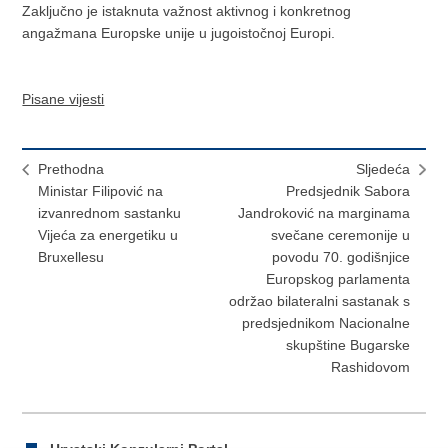
Zaključno je istaknuta važnost aktivnog i konkretnog
angažmana Europske unije u jugoistočnoj Europi.
Pisane vijesti
Prethodna
Sljedeća
Ministar Filipović na
Predsjednik Sabora
izvanrednom sastanku
Jandroković na marginama
Vijeća za energetiku u
svečane ceremonije u
Bruxellesu
povodu 70. godišnjice
Europskog parlamenta
održao bilateralni sastanak s
predsjednikom Nacionalne
skupštine Bugarske
Rashidovom