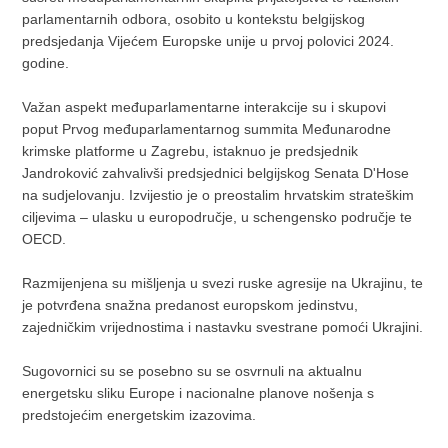
parlamentarnih odbora, osobito u kontekstu belgijskog
predsjedanja Vijećem Europske unije u prvoj polovici 2024.
godine.
Važan aspekt međuparlamentarne interakcije su i skupovi
poput Prvog međuparlamentarnog summita Međunarodne
krimske platforme u Zagrebu, istaknuo je predsjednik
Jandroković zahvalivši predsjednici belgijskog Senata D'Hose
na sudjelovanju. Izvijestio je o preostalim hrvatskim strateškim
ciljevima – ulasku u europodručje, u schengensko područje te
OECD.
Razmijenjena su mišljenja u svezi ruske agresije na Ukrajinu, te
je potvrđena snažna predanost europskom jedinstvu,
zajedničkim vrijednostima i nastavku svestrane pomoći Ukrajini.
Sugovornici su se posebno su se osvrnuli na aktualnu
energetsku sliku Europe i nacionalne planove nošenja s
predstojećim energetskim izazovima.