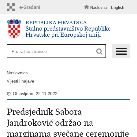
Preskoči
na
Naslovna
English
glavni
sadržaj
Naslovnica
Vijesti i najave
Objavljeno: 22.11.2022.
Predsjednik Sabora
Jandroković održao na
marginama svečane ceremonije