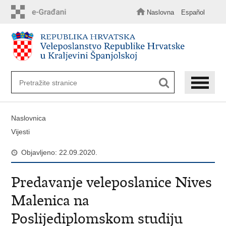
Preskoči
na
Naslovna
Español
glavni
sadržaj
Naslovnica
Vijesti
Objavljeno: 22.09.2020.
Predavanje veleposlanice Nives
Malenica na
Poslijediplomskom studiju