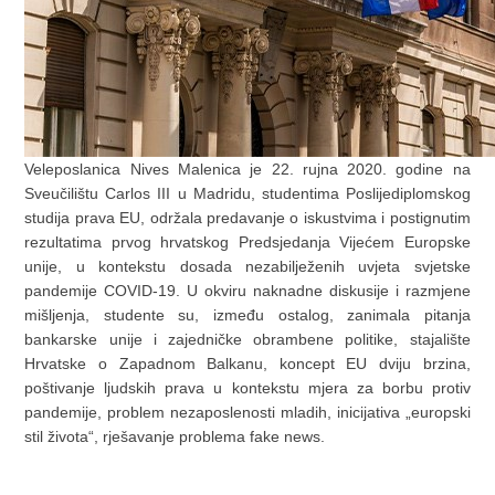
Veleposlanica Nives Malenica je 22. rujna 2020. godine na
Sveučilištu Carlos III u Madridu, studentima Poslijediplomskog
studija prava EU, održala predavanje o iskustvima i postignutim
rezultatima prvog hrvatskog Predsjedanja Vijećem Europske
unije, u kontekstu dosada nezabilježenih uvjeta svjetske
pandemije COVID-19. U okviru naknadne diskusije i razmjene
mišljenja, studente su, između ostalog, zanimala pitanja
bankarske unije i zajedničke obrambene politike, stajalište
Hrvatske o Zapadnom Balkanu, koncept EU dviju brzina,
poštivanje ljudskih prava u kontekstu mjera za borbu protiv
pandemije, problem nezaposlenosti mladih, inicijativa „europski
stil života“, rješavanje problema fake news.