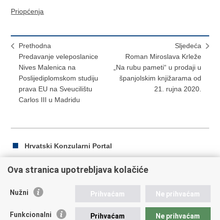
Priopćenja
Prethodna
Sljedeća
Predavanje veleposlanice
Roman Miroslava Krleže
Nives Malenica na
„Na rubu pameti“ u prodaji u
Poslijediplomskom studiju
španjolskim knjižarama od
prava EU na Sveucilištu
21. rujna 2020.
Carlos III u Madridu
Hrvatski Konzularni Portal
Ova stranica upotrebljava kolačiće
Ispiši
Podijeli
Podijeli
Nužni
Prihvaćam
Ne prihvaćam
stranicu
na
na
Republika Hrvatska
Facebooku
Twitteru
Funkcionalni
Prihvaćam
Ne prihvaćam