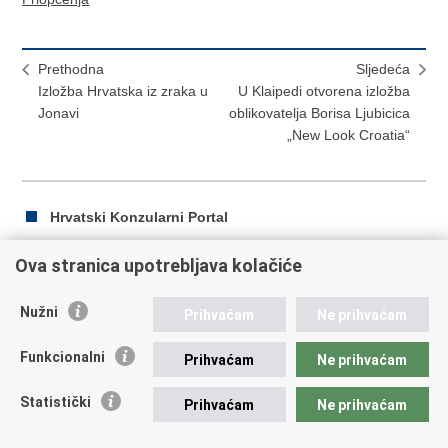
Prethodna
Sljedeća
Izložba Hrvatska iz zraka u
U Klaipedi otvorena izložba
Jonavi
oblikovatelja Borisa Ljubicica
„New Look Croatia“
Hrvatski Konzularni Portal
Ova stranica upotrebljava kolačiće
Ispiši
Podijeli
Podijeli
Nužni
Prihvaćam
Ne prihvaćam
stranicu
na
na
Republika Hrvatska
Facebooku
Twitteru
Funkcionalni
Prihvaćam
Ne prihvaćam
Ministarstvo vanjskih i europskih poslova
Statistički
Prihvaćam
Ne prihvaćam
Trg N.Š. Zrinskog 7-8, 10000 Zagreb
tel.:
+385 (0)1 4569 964