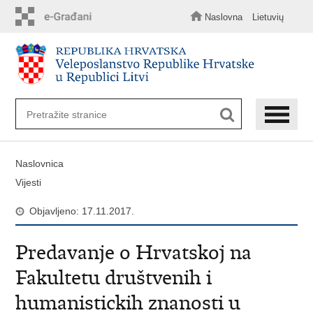
Preskoči
na
Naslovna
Lietuvių
glavni
sadržaj
Naslovnica
Vijesti
Objavljeno: 17.11.2017.
Predavanje o Hrvatskoj na
Fakultetu društvenih i
humanistickih znanosti u