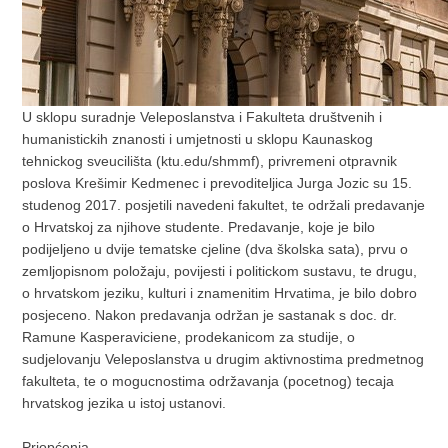
U sklopu suradnje Veleposlanstva i Fakulteta društvenih i
humanistickih znanosti i umjetnosti u sklopu Kaunaskog
tehnickog sveucilišta (ktu.edu/shmmf), privremeni otpravnik
poslova Krešimir Kedmenec i prevoditeljica Jurga Jozic su 15.
studenog 2017. posjetili navedeni fakultet, te održali predavanje
o Hrvatskoj za njihove studente. Predavanje, koje je bilo
podijeljeno u dvije tematske cjeline (dva školska sata), prvu o
zemljopisnom položaju, povijesti i politickom sustavu, te drugu,
o hrvatskom jeziku, kulturi i znamenitim Hrvatima, je bilo dobro
posjeceno. Nakon predavanja održan je sastanak s doc. dr.
Ramune Kasperaviciene, prodekanicom za studije, o
sudjelovanju Veleposlanstva u drugim aktivnostima predmetnog
fakulteta, te o mogucnostima održavanja (pocetnog) tecaja
hrvatskog jezika u istoj ustanovi.
Priopćenja