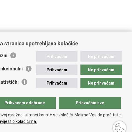
a stranica upotrebljava kolačiće
žni
Prihvaćam
Ne prihvaćam
nkcionalni
Prihvaćam
Ne prihvaćam
atistički
Prihvaćam
Ne prihvaćam
Prihvaćam odabrane
Prihvaćam sve
ovoj mrežnoj stranci koriste se kolačići. Molimo Vas da pročitate
vijest o kolačićima.