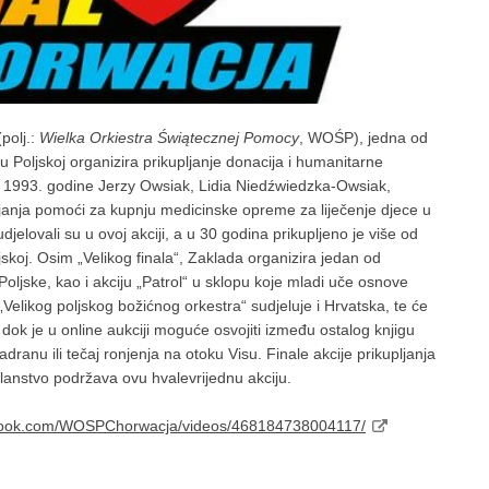
(polj.:
Wielka Orkiestra Świątecznej Pomocy
, WOŚP), jedna od
u Poljskoj organizira prikupljanje donacija i humanitarne
i 1993. godine Jerzy Owsiak, Lidia Niedźwiedzka-Owsiak,
ljanja pomoći za kupnju medicinske opreme za liječenje djece u
jelovali su u ovoj akciji, a u 30 godina prikupljeno je više od
skoj. Osim „Velikog finala“, Zaklada organizira jedan od
Poljske, kao i akciju „Patrol“ u sklopu koje mladi uče osnove
„Velikog poljskog božićnog orkestra“ sudjeluje i Hrvatska, te će
, dok je u online aukciji moguće osvojiti između ostalog knjigu
ranu ili tečaj ronjenja na otoku Visu. Finale akcije prikupljanja
lanstvo podržava ovu hvalevrijednu akciju.
ebook.com/WOSPChorwacja/videos/468184738004117/