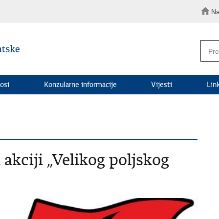
Na
osi
Konzularne informacije
Vijesti
Lin
akciji „Velikog poljskog