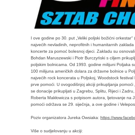
I ove godine po 30. put „Veliki poljski božićni orkestar“ 
najvećih nevladinih, neprofitnih i humanitarnih zaklada 
koncerte za pomoć bolesnoj djeci. Zakladu su osnoval
Bohdan Maruszewski i Piotr Burczyński s ciljem prikup
poljskim bolnicama. Od 1993. godine milijuni Poljaka sud
100 milijuna američkih dolara za državne bolnice u Polj
najvećih rock koncerata u Poljskoj, Woodstock festival 
prve pomoći. U ovogodišnjoj akciji prikupljanja pomoći 
se donacije prikupljati u Zagrebu, Splitu, Rijeci i Zadru
Roberta Makłowicza s potpisom autora, ljetovanje na Jad
pomoći održava se 29. siječnja, a ove godine i Velepos
Poziv organizatora Jureka Owsiaka:
https://www.fac
Više o sudjelovanju u akciji: