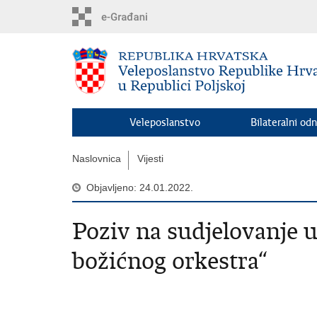
Preskoči
na
glavni
sadržaj
Veleposlanstvo
Bilateralni odn
Naslovnica
Vijesti
Objavljeno: 24.01.2022.
Poziv na sudjelovanje u 
božićnog orkestra“