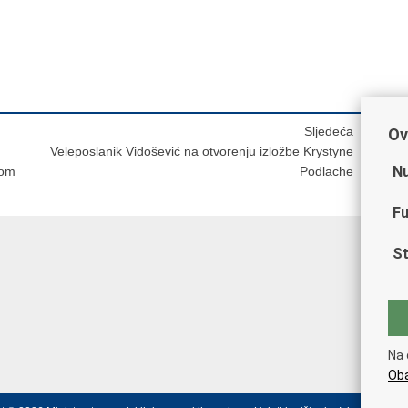
Sljedeća
Ov
Veleposlanik Vidošević na otvorenju izložbe Krystyne
Nu
kom
Podlache
Fu
St
Na 
Oba