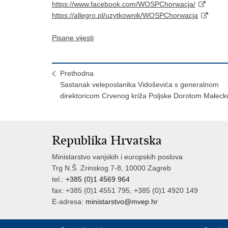
https://www.facebook.com/WOSPChorwacja/
https://allegro.pl/uzytkownik/WOSPChorwacja
Pisane vijesti
Prethodna
Sastanak veleposlanika Vidoševića s generalnom
direktoricom Crvenog križa Poljske Dorotom Małec
Republika Hrvatska
Ministarstvo vanjskih i europskih poslova
Trg N.Š. Zrinskog 7-8, 10000 Zagreb
tel.:
+385 (0)1 4569 964
fax: +385 (0)1 4551 795, +385 (0)1 4920 149
E-adresa:
ministarstvo@mvep.hr