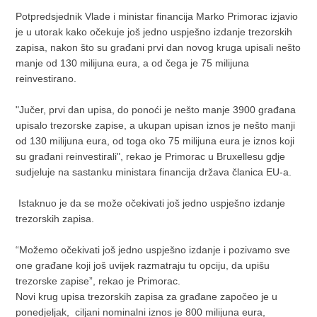
Potpredsjednik Vlade i ministar financija Marko Primorac izjavio
je u utorak kako očekuje još jedno uspješno izdanje trezorskih
zapisa, nakon što su građani prvi dan novog kruga upisali nešto
manje od 130 milijuna eura, a od čega je 75 milijuna
reinvestirano.
"Jučer, prvi dan upisa, do ponoći je nešto manje 3900 građana
upisalo trezorske zapise, a ukupan upisan iznos je nešto manji
od 130 milijuna eura, od toga oko 75 milijuna eura je iznos koji
su građani reinvestirali", rekao je Primorac u Bruxellesu gdje
sudjeluje na sastanku ministara financija država članica EU-a.
Istaknuo je da se može očekivati još jedno uspješno izdanje
trezorskih zapisa.
“Možemo očekivati još jedno uspješno izdanje i pozivamo sve
one građane koji još uvijek razmatraju tu opciju, da upišu
trezorske zapise”, rekao je Primorac.
Novi krug upisa trezorskih zapisa za građane započeo je u
ponedjeljak, ciljani nominalni iznos je 800 milijuna eura,