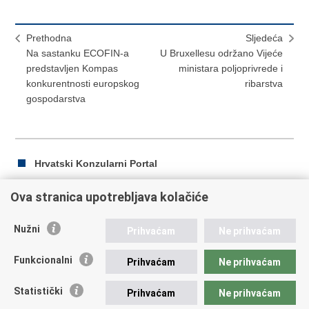
Prethodna
Sljedeća
Na sastanku ECOFIN-a
U Bruxellesu održano Vijeće
predstavljen Kompas
ministara poljoprivrede i
konkurentnosti europskog
ribarstva
gospodarstva
Hrvatski Konzularni Portal
Ova stranica upotrebljava kolačiće
Ispiši
Podijeli
Podijeli
Nužni
Prihvaćam
Ne prihvaćam
stranicu
na
na
Republika Hrvatska
Facebooku
Twitteru
Funkcionalni
Prihvaćam
Ne prihvaćam
Ministarstvo vanjskih i europskih poslova
Statistički
Prihvaćam
Ne prihvaćam
Trg N.Š. Zrinskog 7-8, 10000 Zagreb