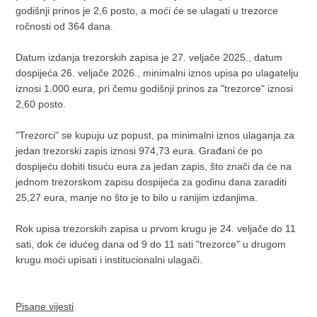
godišnji prinos je 2,6 posto, a moći će se ulagati u trezorce
ročnosti od 364 dana.
Datum izdanja trezorskih zapisa je 27. veljače 2025., datum
dospijeća 26. veljače 2026., minimalni iznos upisa po ulagatelju
iznosi 1.000 eura, pri čemu godišnji prinos za "trezorce" iznosi
2,60 posto.
"Trezorci" se kupuju uz popust, pa minimalni iznos ulaganja za
jedan trezorski zapis iznosi 974,73 eura. Građani će po
dospijeću dobiti tisuću eura za jedan zapis, što znači da će na
jednom trezorskom zapisu dospijeća za godinu dana zaraditi
25,27 eura, manje no što je to bilo u ranijim izdanjima.
Rok upisa trezorskih zapisa u prvom krugu je 24. veljače do 11
sati, dok će idućeg dana od 9 do 11 sati "trezorce" u drugom
krugu moći upisati i institucionalni ulagači.
Pisane vijesti