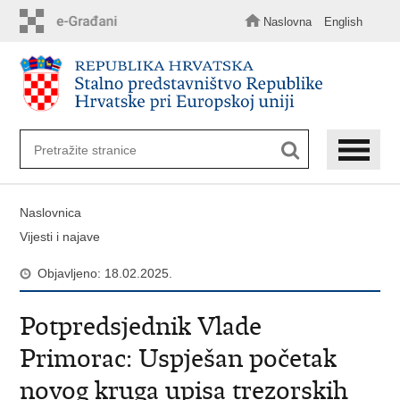
Preskoči
na
Naslovna
English
glavni
sadržaj
Naslovnica
Vijesti i najave
Objavljeno: 18.02.2025.
Potpredsjednik Vlade
Primorac: Uspješan početak
novog kruga upisa trezorskih