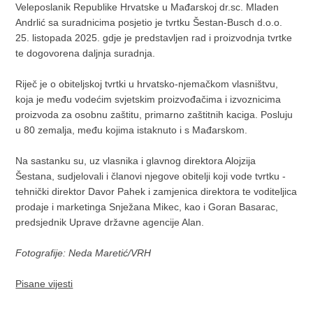
Veleposlanik Republike Hrvatske u Mađarskoj dr.sc. Mladen
Andrlić sa suradnicima posjetio je tvrtku Šestan-Busch d.o.o.
25. listopada 2025. gdje je predstavljen rad i proizvodnja tvrtke
te dogovorena daljnja suradnja.
Riječ je o obiteljskoj tvrtki u hrvatsko-njemačkom vlasništvu,
koja je među vodećim svjetskim proizvođačima i izvoznicima
proizvoda za osobnu zaštitu, primarno zaštitnih kaciga. Posluju
u 80 zemalja, među kojima istaknuto i s Mađarskom.
Na sastanku su, uz vlasnika i glavnog direktora Alojzija
Šestana, sudjelovali i članovi njegove obitelji koji vode tvrtku -
tehnički direktor Davor Pahek i zamjenica direktora te voditeljica
prodaje i marketinga Snježana Mikec, kao i Goran Basarac,
predsjednik Uprave državne agencije Alan.
Fotografije: Neda Maretić/VRH
Pisane vijesti