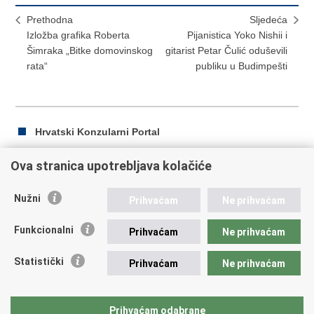
Prethodna
Sljedeća
Izložba grafika Roberta
Pijanistica Yoko Nishii i
Šimraka „Bitke domovinskog
gitarist Petar Čulić oduševili
rata“
publiku u Budimpešti
Hrvatski Konzularni Portal
Ova stranica upotrebljava kolačiće
Ispiši
Podijeli
Podijeli
Nužni
Prihvaćam
Ne prihvaćam
stranicu
na
na
Republika Hrvatska
Facebooku
Twitteru
Funkcionalni
Prihvaćam
Ne prihvaćam
Ministarstvo vanjskih i europskih poslova
Statistički
Prihvaćam
Ne prihvaćam
Trg N.Š. Zrinskog 7-8, 10000 Zagreb
tel.:
+385 (0)1 4569 964
fax: +385 (0)1 4551 795, +385 (0)1 4920 149
Prihvaćam odabrane
E-adresa:
ministarstvo@mvep.hr