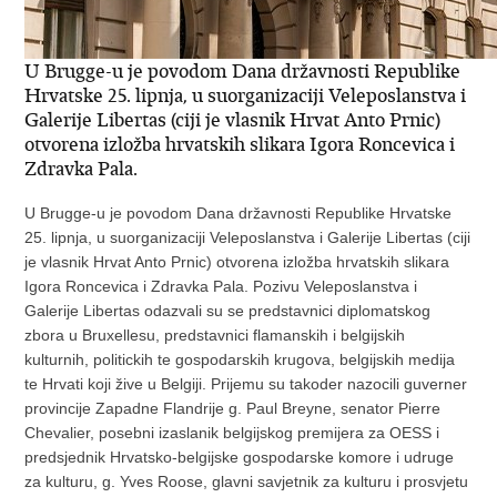
U Brugge-u je povodom Dana državnosti Republike
Hrvatske 25. lipnja, u suorganizaciji Veleposlanstva i
Galerije Libertas (ciji je vlasnik Hrvat Anto Prnic)
otvorena izložba hrvatskih slikara Igora Roncevica i
Zdravka Pala.
U Brugge-u je povodom Dana državnosti Republike Hrvatske
25. lipnja, u suorganizaciji Veleposlanstva i Galerije Libertas (ciji
je vlasnik Hrvat Anto Prnic) otvorena izložba hrvatskih slikara
Igora Roncevica i Zdravka Pala. Pozivu Veleposlanstva i
Galerije Libertas odazvali su se predstavnici diplomatskog
zbora u Bruxellesu, predstavnici flamanskih i belgijskih
kulturnih, politickih te gospodarskih krugova, belgijskih medija
te Hrvati koji žive u Belgiji. Prijemu su takoder nazocili guverner
provincije Zapadne Flandrije g. Paul Breyne, senator Pierre
Chevalier, posebni izaslanik belgijskog premijera za OESS i
predsjednik Hrvatsko-belgijske gospodarske komore i udruge
za kulturu, g. Yves Roose, glavni savjetnik za kulturu i prosvjetu