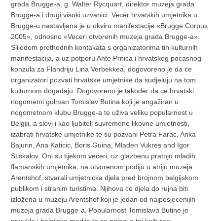
grada Brugge-a, g. Walter Rycquart, direktor muzeja grada
Brugge-a i drugi visoki uzvanici. Vecer hrvatskih umjetnika u
Brugge-u nastavljena je u okviru manifestacije «Brugge Corpus
2005», odnosno «Veceri otvorenih muzeja grada Brugge-a».
Slijedom prethodnih kontakata s organizatorima tih kulturnih
manifestacija, a uz potporu Ante Prnica i hrvatskog pocasnog
konzula za Flandriju Lina Verbekkea, dogovoreno je da ce
organizatori pozvati hrvatske umjetnike da sudjeluju na tom
kulturnom dogadaju. Dogovoreno je takoder da ce hrvatski
nogometni golman Tomislav Butina koji je angažiran u
nogometnom klubu Brugge-a te uživa veliku popularnost u
Belgiji, a slovi i kao ljubitelj suvremene likovne umjetnosti,
izabrati hrvatske umjetnike te su pozvani Petra Farac, Anka
Bajurin, Ana Katicic, Boris Guina, Mladen Vukres and Igor
Stiskalov. Oni su tijekom veceri, uz glazbenu pratnju mladih
flamanskih umjetnika, na otvorenom podiju u atriju muzeja
Arentshof, stvarali umjetnicka djela pred brojnom belgijskom
publikom i stranim turistima. Njihova ce djela do rujna biti
izložena u muzeju Arentshof koji je jedan od najposjecenijih
muzeja grada Brugge-a. Popularnost Tomislava Butine je