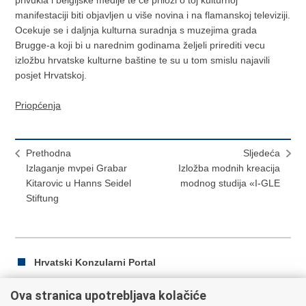
privukla i belgijske medije te ce prilozi o toj kulturnoj
manifestaciji biti objavljen u više novina i na flamanskoj televiziji.
Ocekuje se i daljnja kulturna suradnja s muzejima grada
Brugge-a koji bi u narednim godinama željeli prirediti vecu
izložbu hrvatske kulturne baštine te su u tom smislu najavili
posjet Hrvatskoj.
Priopćenja
Prethodna
Sljedeća
Izlaganje mvpei Grabar
Izložba modnih kreacija
Kitarovic u Hanns Seidel
modnog studija «I-GLE
Stiftung
Hrvatski Konzularni Portal
Ova stranica upotrebljava kolačiće