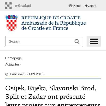
Skip
to
Home
Hrvatski
main
content
Homepage
Actualités
Published: 21.09.2018.
Osijek, Rijeka, Slavonski Brod,
Split et Zadar ont présenté
leurs projets aux entrepreneurs