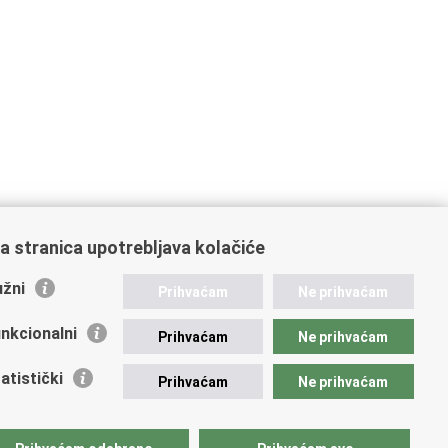
a stranica upotrebljava kolačiće
žni
Prihvaćam
Ne prihvaćam
nkcionalni
Prihvaćam
Ne prihvaćam
atistički
Prihvaćam
Ne prihvaćam