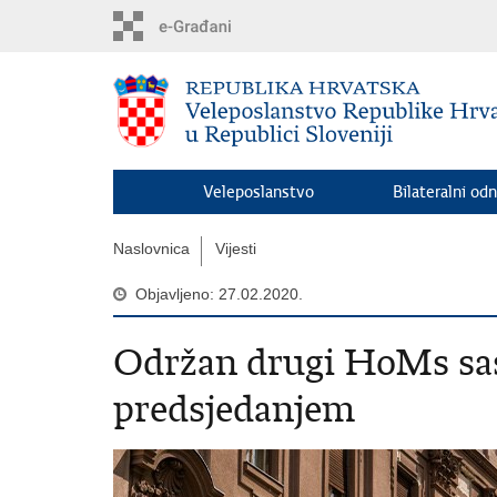
Preskoči
na
glavni
sadržaj
Veleposlanstvo
Bilateralni odn
Naslovnica
Vijesti
Objavljeno: 27.02.2020.
Održan drugi HoMs sa
predsjedanjem