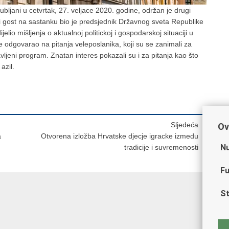
bljani u cetvrtak, 27. veljace 2020. godine, održan je drugi
gost na sastanku bio je predsjednik Državnog sveta Republike
jelio mišljenja o aktualnoj politickoj i gospodarskoj situaciji u
je odgovarao na pitanja veleposlanika, koji su se zanimali za
ljeni program. Znatan interes pokazali su i za pitanja kao što
azil.
Sljedeća
Ov
a
Otvorena izložba Hrvatske djecje igracke izmedu
Nu
tradicije i suvremenosti
Fu
St