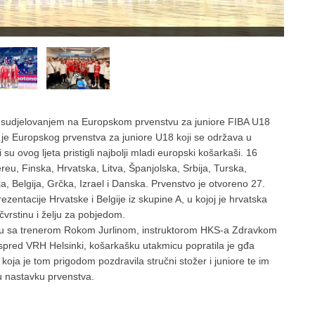
sudjelovanjem na Europskom prvenstvu za juniore FIBA U18
je Europskog prvenstva za juniore U18 koji se održava u
u ovog ljeta pristigli najbolji mladi europski košarkaši. 16
, Finska, Hrvatska, Litva, Španjolska, Srbija, Turska,
ja, Belgija, Grčka, Izrael i Danska. Prvenstvo je otvoreno 27.
ntacije Hrvatske i Belgije iz skupine A, u kojoj je hrvatska
čvrstinu i želju za pobjedom.
lu sa trenerom Rokom Jurlinom, instruktorom HKS-a Zdravkom
spred VRH Helsinki, košarkašku utakmicu popratila je gđa
 koja je tom prigodom pozdravila stručni stožer i juniore te im
 u nastavku prvenstva.