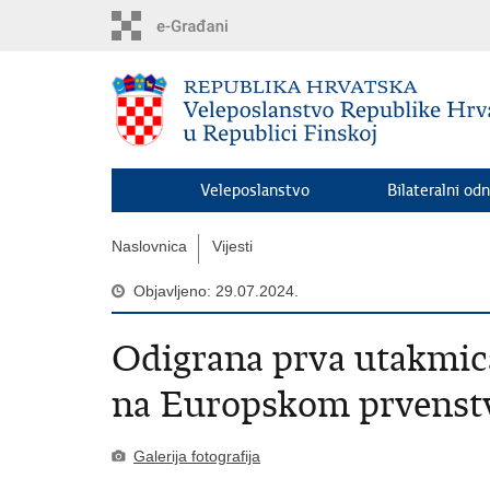
Preskoči
na
glavni
sadržaj
Veleposlanstvo
Bilateralni odn
Naslovnica
Vijesti
Objavljeno: 29.07.2024.
Odigrana prva utakmic
na Europskom prvenst
Galerija fotografija