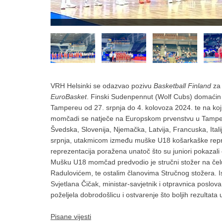
VRH Helsinki se odazvao pozivu
Basketball Finland
za 
EuroBasket
. Finski Sudenpennut (Wolf Cubs) domaćin 
Tampereu od 27. srpnja do 4. kolovoza 2024. te na koji s
momčadi se natječe na Europskom prvenstvu u Tampereu
Švedska, Slovenija, Njemačka, Latvija, Francuska, Itali
srpnja, utakmicom između muške U18 košarkaške repreze
reprezentacija poražena unatoč što su juniori pokazali 
Mušku U18 momčad predvodio je stručni stožer na če
Radulovićem, te ostalim članovima Stručnog stožera. I
Svjetlana Čičak, ministar-savjetnik i otpravnica poslova
poželjela dobrodošlicu i ostvarenje što boljih rezultata
Pisane vijesti