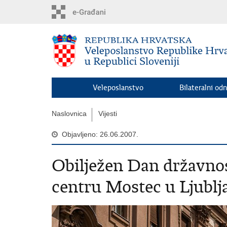
Preskoči
na
glavni
sadržaj
Veleposlanstvo
Bilateralni odn
Naslovnica
Vijesti
Objavljeno: 26.06.2007.
Obilježen Dan državno
centru Mostec u Ljublj