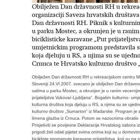
Obilježen Dan državnosti RH u rekrea
organizaciji Saveza hrvatskih društava 
Dan državnosti RH. Piknik s kulturni
u parku Mostec, a okrunjen je u ranim
biciklisticke karavane „Put prijateljs
umjetnickim programom predstavila su
koja djeluju u RS, a njima su se ujedno
Crnuca te Hrvatsko kulturno društvo 
Obilježen Dan državnosti RH u rekreacijskom centru Mo
Sloveniji 24.VI.2007. svecano je obilježen Dan državno
satima u parku Mostec, a okrunjen je u ranim vecernjim
prijateljstva Vukovar-Ljubljana“. Bogatim kulturno- u
kulturna društva koja djeluju u RS, a njima su se ujedn
kulturno društvo „Sumarton“ iz Madarske. Program je za
limena glazba iz Crnuca. Potom se nazocnima obratio 
Prisjetivši se povijesne Deklaracije Hrvatskog sabora i
prigodi želi odati pijetet svima onima koji su u domovi
bicikliste spomenute karavane prijateljstva, koji su na 