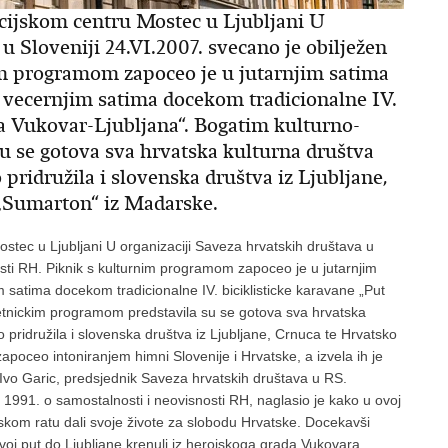
cijskom centru Mostec u Ljubljani U
u Sloveniji 24.VI.2007. svecano je obilježen
m programom zapoceo je u jutarnjim satima
 vecernjim satima docekom tradicionalne IV.
tva Vukovar-Ljubljana“. Bogatim kulturno-
 se gotova sva hrvatska kulturna društva
 pridružila i slovenska društva iz Ljubljane,
„Sumarton“ iz Madarske.
stec u Ljubljani U organizaciji Saveza hrvatskih društava u
sti RH. Piknik s kulturnim programom zapoceo je u jutarnjim
 satima docekom tradicionalne IV. biciklisticke karavane „Put
mjetnickim programom predstavila su se gotova sva hrvatska
o pridružila i slovenska društva iz Ljubljane, Crnuca te Hrvatsko
poceo intoniranjem himni Slovenije i Hrvatske, a izvela ih je
Ivo Garic, predsjednik Saveza hrvatskih društava u RS.
z 1991. o samostalnosti i neovisnosti RH, naglasio je kako u ovoj
nskom ratu dali svoje živote za slobodu Hrvatske. Docekavši
svoj put do Ljubljane krenuli iz herojskoga grada Vukovara,