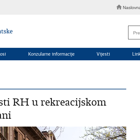
Naslovn
osi
Konzularne informacije
Vijesti
Lin
sti RH u rekreacijskom
ani