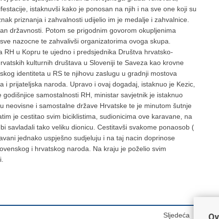
estacije, istaknuvši kako je ponosan na njih i na sve one koji su
nak priznanja i zahvalnosti udijelio im je medalje i zahvalnice.
i Dan državnosti. Potom se prigodnim govorom okupljenima
ši sve nazocne te zahvalivši organizatorima ovoga skupa.
 RH u Kopru te ujedno i predsjednika Društva hrvatsko-
hrvatskih kulturnih društava u Sloveniji te Saveza kao krovne
tskog identiteta u RS te njihovu zaslugu u gradnji mostova
i prijateljska naroda. Upravo i ovaj dogadaj, istaknuo je Kezic,
e godišnjice samostalnosti RH, ministar savjetnik je istaknuo
ju neovisne i samostalne države Hrvatske te je minutom šutnje
m je cestitao svim biciklistima, sudionicima ove karavane, na
a bi savladali tako veliku dionicu. Cestitavši svakome ponaosob (
ravani jednako uspješno sudjeluju i na taj nacin doprinose
 slovenskog i hrvatskog naroda. Na kraju je poželio svim
i.
Sljedeća
Ov