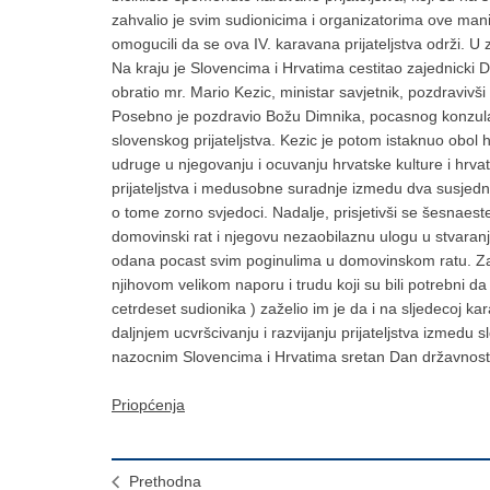
zahvalio je svim sudionicima i organizatorima ove manif
omogucili da se ova IV. karavana prijateljstva održi. U z
Na kraju je Slovencima i Hrvatima cestitao zajednick
obratio mr. Mario Kezic, ministar savjetnik, pozdraviv
Posebno je pozdravio Božu Dimnika, pocasnog konzula
slovenskog prijateljstva. Kezic je potom istaknuo obol 
udruge u njegovanju i ocuvanju hrvatske kulture i hrva
prijateljstva i medusobne suradnje izmedu dva susjedna 
o tome zorno svjedoci. Nadalje, prisjetivši se šesnaest
domovinski rat i njegovu nezaobilaznu ulogu u stvaran
odana pocast svim poginulima u domovinskom ratu. Zati
njihovom velikom naporu i trudu koji su bili potrebni d
cetrdeset sudionika ) zaželio im je da i na sljedecoj ka
daljnjem ucvršcivanju i razvijanju prijateljstva izmedu
nazocnim Slovencima i Hrvatima sretan Dan državnost
Priopćenja
Prethodna