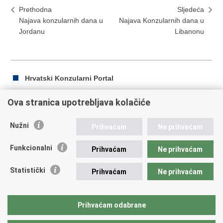
Prethodna
Sljedeća
Najava konzularnih dana u
Najava Konzularnih dana u
Jordanu
Libanonu
Hrvatski Konzularni Portal
Ova stranica upotrebljava kolačiće
Ispiši
Podijeli
Podijeli
Nužni
Prihvaćam
Ne prihvaćam
stranicu
na
na
Republika Hrvatska
Facebooku
Twitteru
Funkcionalni
Prihvaćam
Ne prihvaćam
Ministarstvo vanjskih i europskih poslova
Statistički
Prihvaćam
Ne prihvaćam
Trg N.Š. Zrinskog 7-8, 10000 Zagreb
tel.:
+385 (0)1 4569 964
fax: +385 (0)1 4551 795, +385 (0)1 4920 149
Prihvaćam odabrane
E-adresa:
ministarstvo@mvep.hr