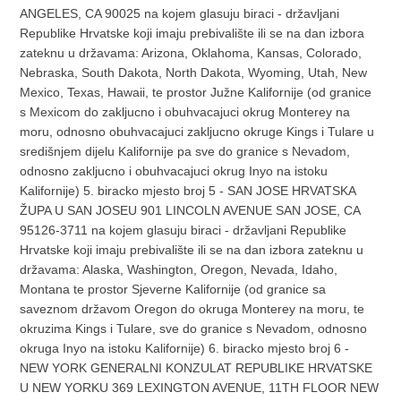
ANGELES, CA 90025 na kojem glasuju biraci - državljani
Republike Hrvatske koji imaju prebivalište ili se na dan izbora
zateknu u državama: Arizona, Oklahoma, Kansas, Colorado,
Nebraska, South Dakota, North Dakota, Wyoming, Utah, New
Mexico, Texas, Hawaii, te prostor Južne Kalifornije (od granice
s Mexicom do zakljucno i obuhvacajuci okrug Monterey na
moru, odnosno obuhvacajuci zakljucno okruge Kings i Tulare u
središnjem dijelu Kalifornije pa sve do granice s Nevadom,
odnosno zakljucno i obuhvacajuci okrug Inyo na istoku
Kalifornije) 5. biracko mjesto broj 5 - SAN JOSE HRVATSKA
ŽUPA U SAN JOSEU 901 LINCOLN AVENUE SAN JOSE, CA
95126-3711 na kojem glasuju biraci - državljani Republike
Hrvatske koji imaju prebivalište ili se na dan izbora zateknu u
državama: Alaska, Washington, Oregon, Nevada, Idaho,
Montana te prostor Sjeverne Kalifornije (od granice sa
saveznom državom Oregon do okruga Monterey na moru, te
okruzima Kings i Tulare, sve do granice s Nevadom, odnosno
okruga Inyo na istoku Kalifornije) 6. biracko mjesto broj 6 -
NEW YORK GENERALNI KONZULAT REPUBLIKE HRVATSKE
U NEW YORKU 369 LEXINGTON AVENUE, 11TH FLOOR NEW