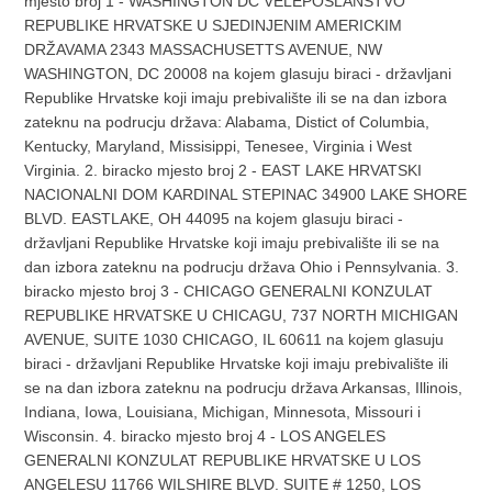
mjesto broj 1 - WASHINGTON DC VELEPOSLANSTVO
REPUBLIKE HRVATSKE U SJEDINJENIM AMERICKIM
DRŽAVAMA 2343 MASSACHUSETTS AVENUE, NW
WASHINGTON, DC 20008 na kojem glasuju biraci - državljani
Republike Hrvatske koji imaju prebivalište ili se na dan izbora
zateknu na podrucju država: Alabama, Distict of Columbia,
Kentucky, Maryland, Missisippi, Tenesee, Virginia i West
Virginia. 2. biracko mjesto broj 2 - EAST LAKE HRVATSKI
NACIONALNI DOM KARDINAL STEPINAC 34900 LAKE SHORE
BLVD. EASTLAKE, OH 44095 na kojem glasuju biraci -
državljani Republike Hrvatske koji imaju prebivalište ili se na
dan izbora zateknu na podrucju država Ohio i Pennsylvania. 3.
biracko mjesto broj 3 - CHICAGO GENERALNI KONZULAT
REPUBLIKE HRVATSKE U CHICAGU, 737 NORTH MICHIGAN
AVENUE, SUITE 1030 CHICAGO, IL 60611 na kojem glasuju
biraci - državljani Republike Hrvatske koji imaju prebivalište ili
se na dan izbora zateknu na podrucju država Arkansas, Illinois,
Indiana, Iowa, Louisiana, Michigan, Minnesota, Missouri i
Wisconsin. 4. biracko mjesto broj 4 - LOS ANGELES
GENERALNI KONZULAT REPUBLIKE HRVATSKE U LOS
ANGELESU 11766 WILSHIRE BLVD. SUITE # 1250, LOS