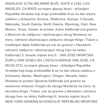
ANGELESU 11766 WILSHIRE BLVD. SUITE # 1250, LOS
ANGELES, CA 90025 na kojem glasuju biraci - državljani
Republike Hrvatske koji imaju prebivalište ili se na dan izbora
zateknu u državama: Arizona, Oklahoma, Kansas, Colorado,
Nebraska, South Dakota, North Dakota, Wyoming, Utah, New
Mexico, Texas, Hawaii, te prostor Južne Kalifornije (od granice
s Mexicom do zakljucno i obuhvacajuci okrug Monterey na
moru, odnosno obuhvacajuci zakljucno okruge Kings i Tulare u
središnjem dijelu Kalifornije pa sve do granice s Nevadom,
odnosno zakljucno i obuhvacajuci okrug Inyo na istoku
Kalifornije) 5. biracko mjesto broj 5 - SAN JOSE HRVATSKA
ŽUPA U SAN JOSEU 901 LINCOLN AVENUE SAN JOSE, CA
95126-3711 na kojem glasuju biraci - državljani Republike
Hrvatske koji imaju prebivalište ili se na dan izbora zateknu u
državama: Alaska, Washington, Oregon, Nevada, Idaho,
Montana te prostor Sjeverne Kalifornije (od granice sa
saveznom državom Oregon do okruga Monterey na moru, te
okruzima Kings i Tulare, sve do granice s Nevadom, odnosno
okruga Inyo na istoku Kalifornije) 6. biracko mjesto broj 6 -
NEW YORK GENERALNI KONZULAT REPUBLIKE HRVATSKE