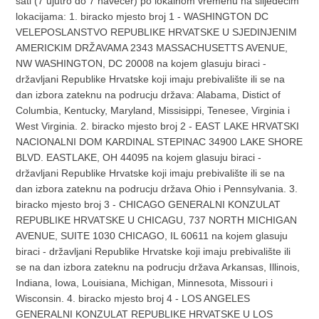
sati (7 ujutro do 7 navecer) po lokalnom vremenu na slijedecim
lokacijama: 1. biracko mjesto broj 1 - WASHINGTON DC
VELEPOSLANSTVO REPUBLIKE HRVATSKE U SJEDINJENIM
AMERICKIM DRŽAVAMA 2343 MASSACHUSETTS AVENUE,
NW WASHINGTON, DC 20008 na kojem glasuju biraci -
državljani Republike Hrvatske koji imaju prebivalište ili se na
dan izbora zateknu na podrucju država: Alabama, Distict of
Columbia, Kentucky, Maryland, Missisippi, Tenesee, Virginia i
West Virginia. 2. biracko mjesto broj 2 - EAST LAKE HRVATSKI
NACIONALNI DOM KARDINAL STEPINAC 34900 LAKE SHORE
BLVD. EASTLAKE, OH 44095 na kojem glasuju biraci -
državljani Republike Hrvatske koji imaju prebivalište ili se na
dan izbora zateknu na podrucju država Ohio i Pennsylvania. 3.
biracko mjesto broj 3 - CHICAGO GENERALNI KONZULAT
REPUBLIKE HRVATSKE U CHICAGU, 737 NORTH MICHIGAN
AVENUE, SUITE 1030 CHICAGO, IL 60611 na kojem glasuju
biraci - državljani Republike Hrvatske koji imaju prebivalište ili
se na dan izbora zateknu na podrucju država Arkansas, Illinois,
Indiana, Iowa, Louisiana, Michigan, Minnesota, Missouri i
Wisconsin. 4. biracko mjesto broj 4 - LOS ANGELES
GENERALNI KONZULAT REPUBLIKE HRVATSKE U LOS