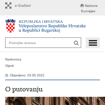
Preskoči
na
Naslovna
glavni
Българјки
sadržaj
Naslovnica
Vijesti
Objavljeno: 03.05.2022.
O putovanju