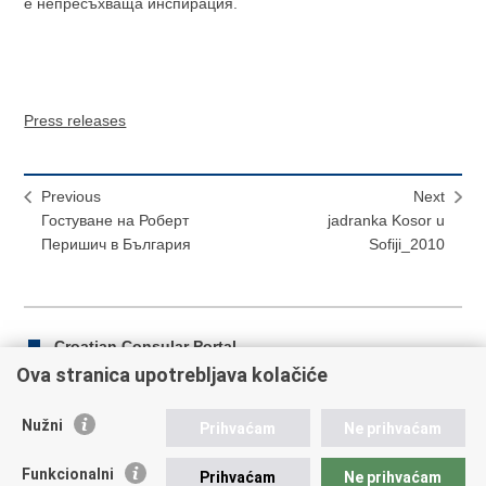
е непресъхваща инспирация.
Press releases
Previous
Next
Гостуване на Роберт
jadranka Kosor u
Перишич в България
Sofiji_2010
Croatian Consular Portal
Ova stranica upotrebljava kolačiće
Nužni
Prihvaćam
Ne prihvaćam
Print
Share
Share
this
on
on
Funkcionalni
Prihvaćam
Ne prihvaćam