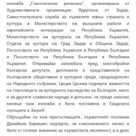
изложба „Глаголически ренесанс”, организирана от
Художествената организация Ядертина от Задар,
Самостоятелната служба за хърватите извън страната и
култура в Министерството на външните работи и
европейските интеграции на Република Хърватия,
Министерството на културата на Република Хърватия,
Отдела за култура на Град Задар и Община Задар,
Посолството на Република Хърватия в Република България
и Посолството на Република България в Република
Хърватия. Откривайки изложбата пред многобройни
български депутати, дипломати и представители на
българските обществени и културни среди, председателят
на Народното събрание, Цецка Цачева подчерта важността
на глаголицата за културното наследство на България, както
и за другите славянски народи и допълни, че преди няколко
месеца тази изложба е била поставена в Градската
скупщина в Загреб.
Обръщайки се към присъстващите, хърватският посланик
Данийела Баришич подчерта, че глаголическото писмо е
било от голямо значение за хърватската писменост, а и днес