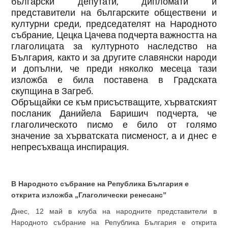
български депутати, дипломати и
представители на българските обществени и
културни среди, председателят на Народното
събрание, Цецка Цачева подчерта важността на
глаголицата за културното наследство на
България, както и за другите славянски народи
и допълни, че преди няколко месеца тази
изложба е била поставена в Градската
скупщина в Загреб.
Обръщайки се към присъстващите, хърватският
посланик Данийела Баришич подчерта, че
глаголическото писмо е било от голямо
значение за хърватската писменост, а и днес е
непресъхваща инспирация.
В Народното събрание на Република България е
открита изложба „Глаголически ренесанс”
Днес, 12 май в клуба на народните представители в
Народното събрание на Република България е открита