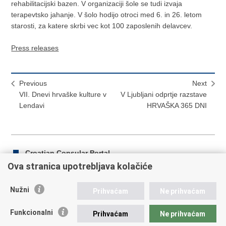
rehabilitacijski bazen. V organizaciji šole se tudi izvaja
terapevtsko jahanje. V šolo hodijo otroci med 6. in 26. letom
starosti, za katere skrbi vec kot 100 zaposlenih delavcev.
Press releases
Previous
Next
VII. Dnevi hrvaške kulture v
V Ljubljani odprtje razstave
Lendavi
HRVAŠKA 365 DNI
Croatian Consular Portal
Ova stranica upotrebljava kolačiće
Nužni
Prihvaćam
Ne prihvaćam
Print
Share
Share
this
on
on
Funkcionalni
Prihvaćam
Ne prihvaćam
Republic of Croatia
page
Facebook
Twitteru