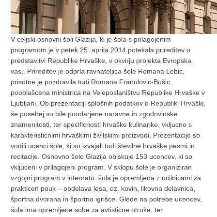
V celjski osnovni šoli Glazija, ki je šola s prilagojenim
programom je v petek 25. aprila 2014 potekala prireditev o
predstavitvi Republike Hrvaške, v okvirju projekta Evropska
vas,. Prireditev je odprla ravnateljica šole Romana Lebic,
prisotne je pozdravila tudi Romana Franulovic-Bušic,
pooblašcena ministrica na Veleposlaništvu Republike Hrvaške v
Ljubljani. Ob prezentaciji splošnih podatkov o Republiki Hrvaški,
še posebej so bile poudarjene naravne in zgodovinske
znamenitosti, ter specificnosti hrvaške kulinarike, vkljucno s
karakteristicnimi hrvaškimi živilskimi proizvodi. Prezentacijo so
vodili ucenci šole, ki so izvajali tudi številne hrvaške pesmi in
recitacije. Osnovno šolo Glazija obiskuje 153 ucencev, ki so
vkljuceni v prilagojeni program. V sklopu šole je organiziran
vzgojni program v internatu. šola je opremljena z ucilnicami za
prakticen pouk – obdelava lesa, oz. kovin, likovna delavnica,
športna dvorana in športno igrišce. Glede na potrebe ucencev,
šola ima opremljene sobe za avtisticne otroke, ter