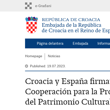
Skip
to
main
content
Página delantera
Embajada
Informa
Homepage
Noticias
Published: 19.07.2023.
Croacia y España fir
Cooperación para la Pr
del Patrimonio Cultura