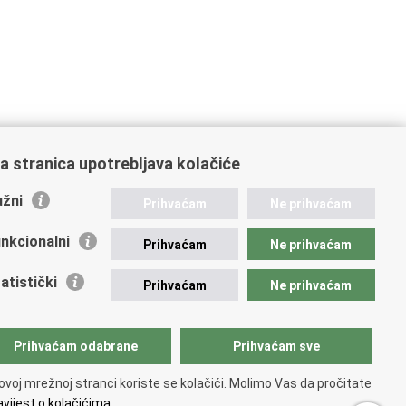
a stranica upotrebljava kolačiće
žni
Prihvaćam
Ne prihvaćam
nkcionalni
Prihvaćam
Ne prihvaćam
atistički
Prihvaćam
Ne prihvaćam
Prihvaćam odabrane
Prihvaćam sve
ovoj mrežnoj stranci koriste se kolačići. Molimo Vas da pročitate
vijest o kolačićima.