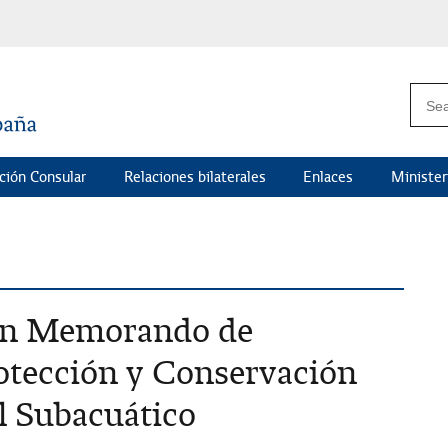
ción Consular
Relaciones bilaterales
Enlaces
Minister
man Memorando de
otección y Conservación
l Subacuático