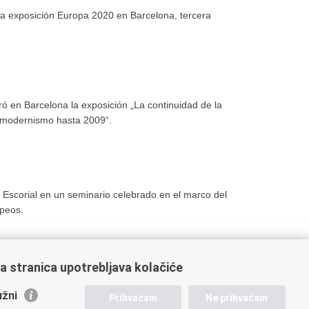
la exposición Europa 2020 en Barcelona, tercera
ró en Barcelona la exposición „La continuidad de la
l modernismo hasta 2009“.
El Escorial en un seminario celebrado en el marco del
opeos.
a stranica upotrebljava kolačiće
13
14
Next »
»»
žni
Prihvaćam
Ne prihvaćam