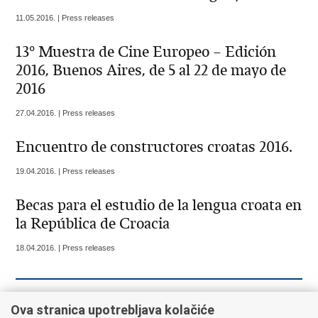
11.05.2016. | Press releases
13° Muestra de Cine Europeo – Edición
2016, Buenos Aires, de 5 al 22 de mayo de
2016
27.04.2016. | Press releases
Encuentro de constructores croatas 2016.
19.04.2016. | Press releases
Becas para el estudio de la lengua croata en
la República de Croacia
18.04.2016. | Press releases
««
« Previous
4
5
6
7
8
9
10
11
Ova stranica upotrebljava kolačiće