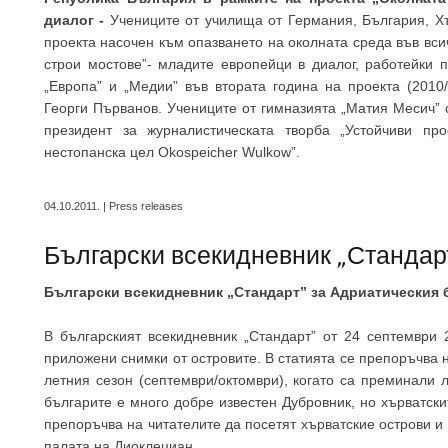
диалог -
Учениците от училища от Германия, България, Хъ
проекта насочен към опазването на околната среда във вси
строи мостове”- младите европейци в диалог, работейки п
„Европа” и „Медии” във втората година на проекта (2010
Георги Първанов. Учениците от гимназията „Матия Месич” 
президент за журналистическата творба „Устойчиви пр
нестопанска цел Okospeicher Wulkow”.
04.10.2011. | Press releases
Български всекидневник „Стандарт
Български всекидневник „Стандарт” за Адриатическия 
В българският всекидневник „Стандарт” от 24 септември 
приложени снимки от островите. В статията се препоръчва н
летния сезон (септември/октомври), когато са преминали 
българите е много добре известен Дубровник, но хърватски
препоръчва на читателите да посетят хърватские острови и г
палата на Диоклециан.