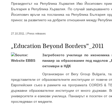
Президентът на Република Хърватия Иво Йосипович прие
България в Република Хърватия. По случай завършването 
Йосипович връчи на посланика на Република България орде
принос за развитието на добрите отношения между Републи
27.10.2011. | Press releases
„Education Beyond Borders"_2011
Загребското училище по икономика 
панаир за образование под надслов „E
октомври в НДК
Организиран от Bery Group Bulgaria, 
представители от образователните институции от повече от
Европейския съюз в рамките на програмата CORDIS & T
държавни образователни институции от много държави. В
университети и езикови училища. Панаирът е посетен от ок
проследяван от медиите.