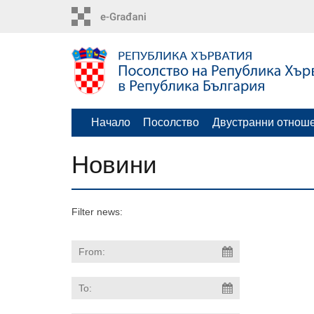
Skip
to
main
content
Начало
Посолство
Двустранни отнош
Новини
Filter news: