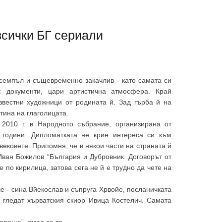
всички БГ сериали
семпъл и същевременно закачлив - като самата си
 документи, цари артистична атмосфера. Край
звестни художници от родината й. Зад гърба й на
тина на глаголицата.
2010 г. в Народното събрание, организирана от
 години. Дипломатката не крие интереса си към
ековете. Припомня, че в някои части на страната й
Иван Божилов “България и Дубровник. Договорът от
ве по кирилица, затова сега не й е трудно да чете на
 - сина Вйекослав и съпруга Хрвойе, посланичката
 гледат хърватския скиор Ивица Костелич. Самата
орещо”, смее се тя.