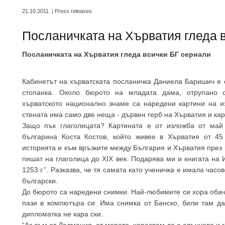
21.10.2011. | Press releases
Посланичката на Хърватия гледа 
Посланичката на Хърватия гледа всички БГ сериали
Кабинетът на хърватската посланичка Даниела Баришич е 
стопанка. Около бюрото на младата дама, отрупано с
хърватското национално знаме са наредени картини на и
стената има само две неща - дървен герб на Хърватия и кар
Защо пък глаголицата? Картината е от изложба от май 
българина Коста Костов, който живее в Хърватия от 45
историята и към връзките между България и Хърватия през в
пишат на глаголица до XIX век. Подарява ми и книгата на 
1253 г.”. Разказва, че тя самата като ученичка е имала часо
български.
До бюрото са наредени снимки. Най-любимите си хора обаче
пази в компютъра си. Има снимка от Банско, били там да
дипломатка не кара ски.
“Аз съм от Далмация, от морето, харесвам да е слънчево и г