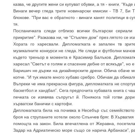
казва, че другите жени си купуват обувки, а тя - книги. “Къде
Винаги вечер гледа трите новинарски емисии - ТВ 7, Би 
блокове. "При вас е обратното - винаги канят политици в су
тя.
Посланичката следи отблизо всички български сериали 
прикритие". Разказва ни, че “Стъклен дом” през лятото се и
Хората го харесвали. Дипломатката е запален тв зрит
музикалните конкурси не гледа. Не следи и футболни мачове
където треньор в момента е Красимир Балъков. Дипломатк
харесал "Светът е голям и спасение дебне от всякъде", но 
Баришич не държи на дизайнерските дрехи. Обича обаче м
копче. “И тук имате много хубаво сребро. Обичам да обикал
Въпреки че има прекрасна фигура, дипломатката не спортува
баскетбол и хандбал”. Сега предпочита хубавата книга с ча
печката се изявява съпругът й. Понякога той готви дор
хърватски банички с картофи.
Дипломатката била на почивка в Несебър със семейството
броя на струпаните хотели около Слънчев бряг. В Хърватия 
помощта на закон. Била впечатлена от Жеравна, посетила
Задар на Адриатическо море също се нарича Арбанаси”, ра