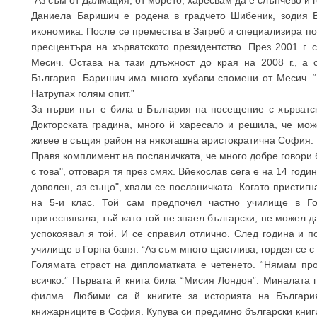
Даниела Баришич е родена в градчето Шибеник, зодия В
икономика. После се премества в Загреб и специализира пол
пресцентъра на хърватското президентство. През 2001 г.
Месич. Остава на тази длъжност до края на 2008 г., а 
България. Баришич има много хубави спомени от Месич. “
Натрупах голям опит.”
За първи път е била в България на посещение с хърватск
Докторската градина, много й харесало и решила, че мо
живее в същия район на някогашна аристократична София.
Правя комплимент на посланичката, че много добре говори б
с това", отговаря тя през смях. Вйекослав сега е на 14 годи
доволен, аз също", хвали се посланичката. Когато пристигн
на 5-и клас. Той сам предпочел частно училище в Го
притеснявала, тъй като той не знаел български, не можел д
успокоявал я той. И се справил отлично. След година и 
училище в Горна баня. “Аз съм много щастлива, гордея се с н
Голямата страст на дипломатката е четенето. “Нямам проб
всичко.” Първата й книга била “Мисия Лондон”. Миналата г
филма. Любими са й книгите за историята на Българи
книжарниците в София. Купува си предимно български книги