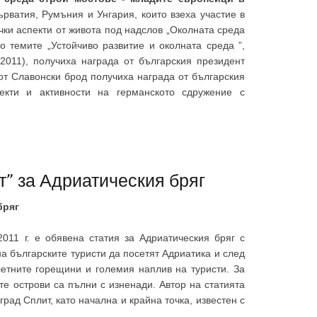
рватия, Румъния и Унгария, които взеха участие в
чки аспекти от живота под надслов „Околната среда
о темите „Устойчиво развитие и околната среда ”,
/2011), получиха награда от българския президент
от Славонски брод получиха награда от българския
оекти и активности на германското сдружение с
” за Адриатическия бряг
бряг
2011 г. е обявена статия за Адриатическия бряг с
а българските туристи да посетят Адриатика и след
летните горещини и големия наплив на туристи. За
те острови са пълни с изненади. Автор на статията
рад Сплит, като начална и крайна точка, известен с