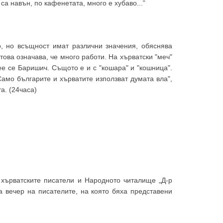
са навън, по кафенетата, много е хубаво...”
о, но всъщност имат различни значения, обяснява
 това означава, че много работи. На хърватски "меч"
ее се Баришич. Същото е и с "кошара" и "кошница".
Само българите и хърватите използват думата вла",
а. (24часа)
 хърватските писатели и Народното читалище „Д-р
 вечер на писателите, на която бяха представени