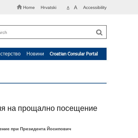
Home
Hrvatski
A
Accessibility
A
стерство
Новини
Croatian Consular Portal
ия на прощално посещение
ение при Президента Йосипович