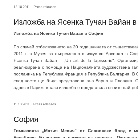
12.10.2011. | Press releases
Изложба на Ясенка Тучан Вайан 
Изложба на Ясенка Тучан Вайан в София
По случай отбелязването на 20 годишнината от съществуван
2011 г. в Музея за съвременното изкуство Арсенал в Со
Ясенка Тучан Вайан – „Un art de la tapisserie“. Органи
реализирана с помоща на Националната художествена гал
посланика на Република Франция в Република България. В
след което ще бъде представена във Варна и Пловдив. С
адрес в Париж, в тази изложба е представила своите най-до
11.10.2011. | Press releases
София
Гимназията „Матия Месич” от Славонски брод е м
Република България в рамките на проекта „Околната