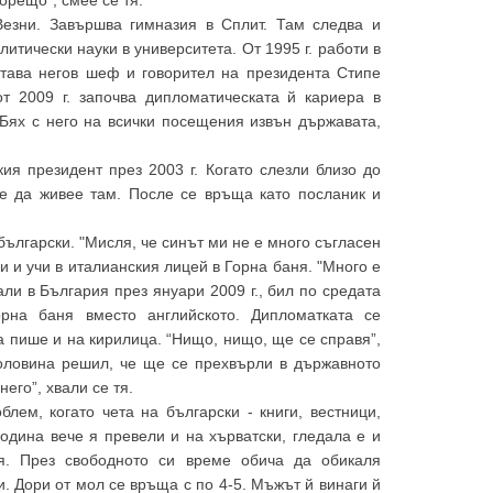
езни. Завършва гимназия в Сплит. Там следва и
итически науки в университета. От 1995 г. работи в
 става негов шеф и говорител на президента Стипе
от 2009 г. започва дипломатическата й кариера в
Бях с него на всички посещения извън държавата,
ия президент през 2003 г. Когато слезли близо до
же да живее там. После се връща като посланик и
ългарски. "Мисля, че синът ми не е много съгласен
ни и учи в италианския лицей в Горна баня. "Много е
али в България през януари 2009 г., бил по средата
рна баня вместо английското. Дипломатката се
а пише и на кирилица. “Нищо, нищо, ще се справя”,
половина решил, че ще се прехвърли в държавното
его”, хвали се тя.
лем, когато чета на български - книги, вестници,
одина вече я превели и на хърватски, гледала е и
я. През свободното си време обича да обикаля
. Дори от мол се връща с по 4-5. Мъжът й винаги й