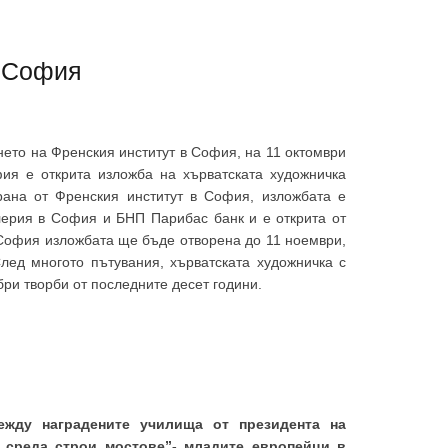
в София
ето на Френския институт в София, на 11 октомври
фия е открита изложба на хърватската художничка
зирана от Френския институт в София, изложбата е
ерия в София и БНП Парибас банк и е открита от
 София изложбата ще бъде отворена до 11 ноември,
лед многото пътувания, хърватската художничка с
бри творби от последните десет години.
ежду наградените училища от президента на
 среда строи мостове”- младите европейци в