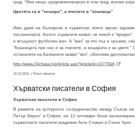
град. “Има нещо средиземноморско в този град, всички хора 
Цветята са в “кошара”, а пчелите в “кошница”
Има думи на български и хърватски, които звучат еднакв
посланичката. Когато хърватите казват, че някой е "вреден",
е всъщност футболен мач. А "мач" за тях пък е оръжие, см
"Кошницата при нас е за пчелите, а кошарата е за цветя." 
останалите на Балканите казват "воз", обяснява дипломаткат
http://www.24chasa.bg/Article.asp?ArticleId=1077568
15.10.2011. | Press releases
Хърватски писатели в София
Хърватски писатели в София
В рамките на културното сътрудничество между Съюза на
Петър Берон” в София, на 12 октомври беше организирана
хърватските писатели академик Анте Стамач и Стипе Чуич.