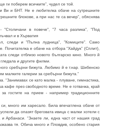
 ще ги поберем всичките”, чудел се той.
Ти Ви и БНТ. Не е любителка обаче на сутрешните
трешните блокове, а при нас те са вечер”, обяснява
- "Столичани в повече", "7 часа разлика", "Под
злъчвал и в Хърватия
ел, следи и "Пълна лудница", "Комиците". Само
. Почитателка е обаче на отбора “Хайдук” (Сплит),
ата следи отблизо новото българско кино. Много й
е гледала и другите филми.
ного сребърни бижута. Любимо й е т.нар. Шибенско
ям малките галерии за сребърни бижута.”
. “Занимавах се като малка - плуване, гимнастика,
ша кафе през свободното време. Не е готвачка, край
и за гостите на прием - например традиционните
 си, много им харесало. Била впечатлена обаче от
успели да опазят бреговата ивица с малки хотели с
 и Арбанаси. “Знаете ли, една част от нашия град
зказва тя. Обича много и Пловдив, особено стария