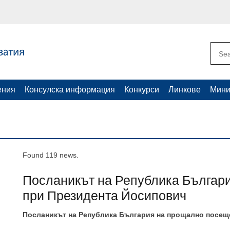
ения
Консулска информация
Конкурси
Линкове
Мини
Found 119 news.
Посланикът на Република Българ
при Президента Йосипович
Посланикът на Република България на прощално посещ