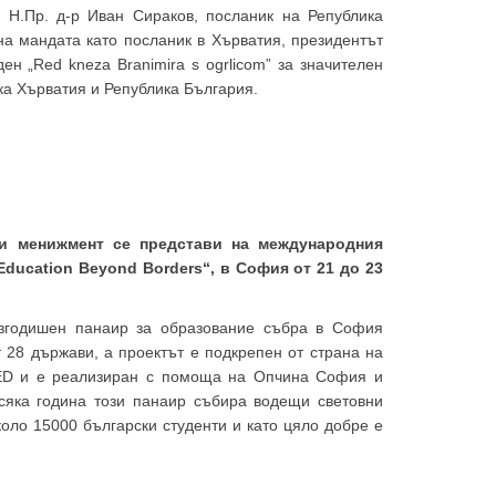
 Н.Пр. д-р Иван Сираков, посланик на Република
на мандата като посланик в Хърватия, президентът
н „Red kneza Branimira s ogrlicom” за значителен
ка Хърватия и Република България.
и менижмент се представи на международния
ducation Beyond Borders“, в София от 21 до 23
тазгодишен панаир за образование събра в София
 28 държави, а проектът е подкрепен от страна на
ED и е реализиран с помоща на Опчина София и
сяка година този панаир събира водещи световни
оло 15000 български студенти и като цяло добре е