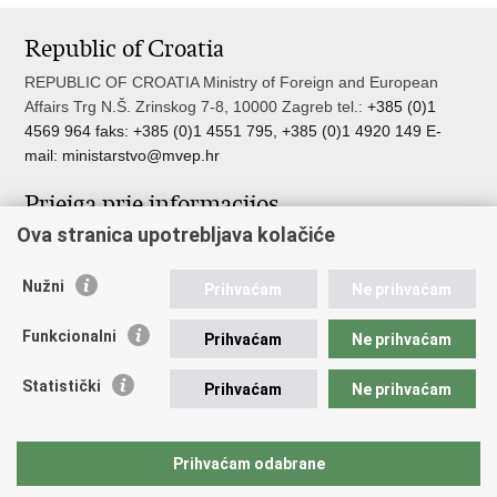
this
on
on
Republic of Croatia
page
Facebook
Twitteru
REPUBLIC OF CROATIA Ministry of Foreign and European
Affairs Trg N.Š. Zrinskog 7-8, 10000 Zagreb tel.:
+385 (0)1
4569 964 faks: +385 (0)1 4551 795, +385 (0)1 4920 149 E-
mail:
ministarstvo@mvep.hr
Prieiga prie informacijos
Ova stranica upotrebljava kolačiće
Pristup informacijama
Službenik za zaštitu osobnih podataka
Nužni
Nepravilnosti
Prihvaćam
Ne prihvaćam
Neetično postupanje
Funkcionalni
Prihvaćam
Ne prihvaćam
Svarbios nuorodos
Statistički
Prihvaćam
Ne prihvaćam
Javna nabava u MVEP-u
Natječaji
Nadzor rada i unutarnja revizija službe vanjskih poslova
Prihvaćam odabrane
Pučki pravobranitelj