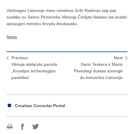
Viešnages Lietuvoje metu ministras Grlić Radman taip pat
susitiko su Seimo Pirmininke Viktorija Čmilyte-Nielsen bei krašto
apsaugos ministru Arvydu Anušausku.
News
Previous
Next
Vilniuje atidaryta paroda
Dario Teskera ir Mario
„Kroatijos archeologijos
Perestegi duetas surengė
paveldas“
du koncertus Lietuvoje
Croatian Consular Portal
Print
Share
Share