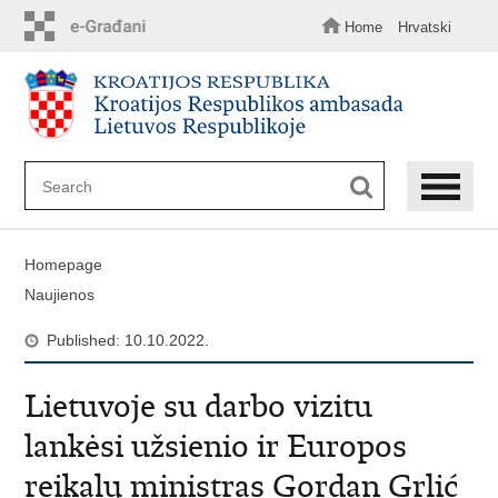
Skip
to
Home
Hrvatski
main
content
Homepage
Naujienos
Published: 10.10.2022.
Lietuvoje su darbo vizitu
lankėsi užsienio ir Europos
reikalų ministras Gordan Grlić