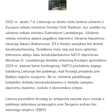
2022 m. spalio 7 d. Lietuvoje su darbo vizitu lankesi užsienio ir
Europos reikalu ministras Gordan Grlić Radman, kur susitiko su
užsienio reikalu ministru Gabrieliumi Landsbergiu. Užsienio
reikalu ministrai aptare pagalbos stiprinimo Ukrainai klausimus,
situaciją Vakaru Balkanuose, ES ir Kinijos santykius bei dvišali
bendradarbiavimą. Susitikimo metu taip pat buvo aptartas
tolimesnis abieju šaliu bendradarbiavimo NATO stiprinimas.
Ministras G. Landsbergis išreiške pritarimą Kroatijos sprendimui
2023 m. atsiusti karini kontingentą i NATO priešakiniu pajegu
batalioną Lietuvoje bei padekojo, kad Kroatija prisideda prie
Baltijos regiono saugumo. Be to, ministrai pasidžiauge
kokybišku dvišaliu bendradarbiavimu ir dvišaliu santykiu
stiprinimu švietimo, mokslo ir ekonomikos srityse.
Lietuva pasveikino Kroatiją su artejančia naryste euro zonoje ir
palinkejo sklandaus prisijungimo prie Šengeno erdves bei
sekmingo istojimo i EBPO.