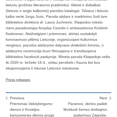
lietuviu grožines literaturos pradininkui. Išleisti ir dvikalbiai
(lietuviu ir anglu kalbomis) parodos katalogai. Tekstus i lietuviu
kalba verte Jurga Jozic. Paroda atidare ir sveikinimo žodi tare
bibliotekos direktore dr. Laura Juchnevic, Klaipedos miesto
mero pavaduotojas Arvydas Cesiulis ir ambasadorius Krešimir
Kedmenec. Atsižvelgiant i priemones, skirtas sustabdyti
koronaviruso plitima Lietuvoje, organizuojant kulturinius
renginius, parodos atidaryme dalyvavo dvidešimt žmoniu, o
atidarymo ceremonija buvo filmuojama ir transliuojama
bibliotekos facebook paskyroje. Mineta paroda Klaipedoje veiks
iki 2020 m. birželio 16 d., veliau persikels i Kauna bei bus
eksponuojama ir kituose Lietuvos miestuose.
Press releases
Previous
Next
Priemimas Valstybingumo
Paramos, skirtos padeti
dienos ir Kroatijos
likviduoti žemes drebejimo
kariuomenes dienos proga
padarinius Zagrebe,