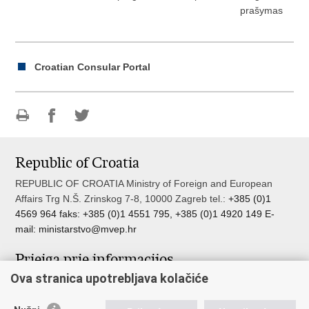
prašymas
Croatian Consular Portal
Print
Share
Share
this
on
on
Republic of Croatia
page
Facebook
Twitteru
REPUBLIC OF CROATIA Ministry of Foreign and European
Affairs Trg N.Š. Zrinskog 7-8, 10000 Zagreb tel.:
+385 (0)1
4569 964 faks: +385 (0)1 4551 795, +385 (0)1 4920 149 E-
mail:
ministarstvo@mvep.hr
Prieiga prie informacijos
Ova stranica upotrebljava kolačiće
Pristup informacijama
Službenik za zaštitu osobnih podataka