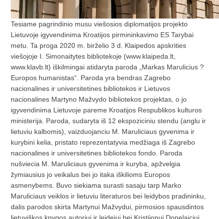
Tesiame pagrindinio musu viešosios diplomatijos projekto
Lietuvoje igyvendinima Kroatijos pirmininkavimo ES Tarybai
metu. Ta proga 2020 m. birželio 3 d. Klaipedos apskrities
viešojoje I. Simonaitytes bibliotekoje (www.klaipeda.lt,
www.klavb.lt) iškilmingai atidaryta paroda „Markas Marulicius ?
Europos humanistas“. Paroda yra bendras Zagrebo
nacionalines ir universitetines bibliotekos ir Lietuvos
nacionalines Martyno Mažvydo bibliotekos projektas, o jo
igyvendinima Lietuvoje pareme Kroatijos Respublikos kulturos
ministerija. Paroda, sudaryta iš 12 ekspoziciniu stendu (anglu ir
lietuviu kalbomis), vaizduojanciu M. Maruliciaus gyvenima ir
kurybini kelia, pristato reprezentatyvia medžiaga iš Zagrebo
nacionalines ir universitetines bibliotekos fondo. Paroda
nušviecia M. Maruliciaus gyvenima ir kuryba, apžvelgia
žymiausius jo veikalus bei jo itaka iškilioms Europos
asmenybems. Buvo siekiama surasti sasaju tarp Marko
Maruliciaus veiklos ir lietuviu literaturos bei leidybos pradininku,
dalis parodos skirta Martynui Mažvydui, pirmosios spausdintos
lietuviškos knygos autoriui ir leidejui bei Kristijonui Donelaiciui,