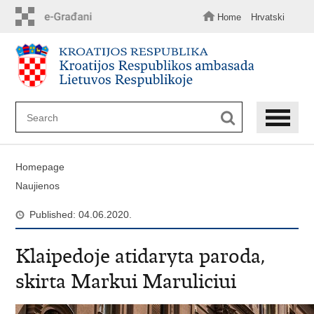
Skip
to
Home
Hrvatski
main
content
Homepage
Naujienos
Published: 04.06.2020.
Klaipedoje atidaryta paroda,
skirta Markui Maruliciui