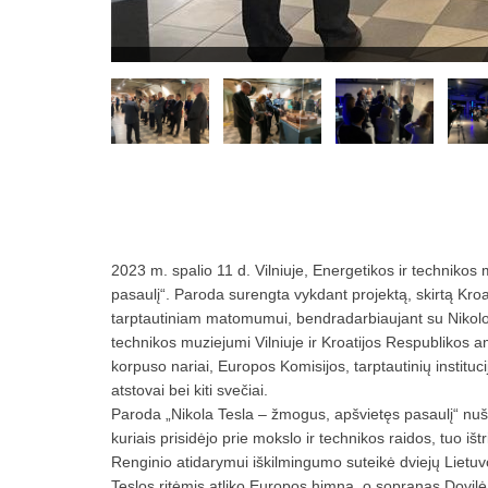
2023 m. spalio 11 d. Vilniuje, Energetikos ir technikos
pasaulį“. Paroda surengta vykdant projektą, skirtą Kroat
tarptautiniam matomumui, bendradarbiaujant su Nikolos
technikos muziejumi Vilniuje ir Kroatijos Respublikos 
korpuso nariai, Europos Komisijos, tarptautinių instituci
atstovai bei kiti svečiai.
Paroda „Nikola Tesla – žmogus, apšvietęs pasaulį“ nušv
kuriais prisidėjo prie mokslo ir technikos raidos, tuo i
Renginio atidarymui iškilmingumo suteikė dviejų Lietu
Teslos ritėmis atliko Europos himną, o sopranas Dovilė 