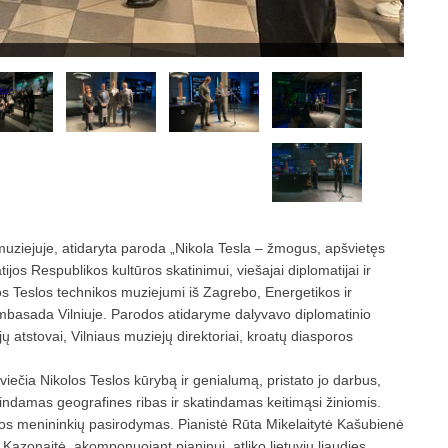
 muziejuje, atidaryta paroda „Nikola Tesla – žmogus, apšvietęs
ijos Respublikos kultūros skatinimui, viešajai diplomatijai ir
 Teslos technikos muziejumi iš Zagrebo, Energetikos ir
ambasada Vilniuje. Parodos atidaryme dalyvavo diplomatinio
jų atstovai, Vilniaus muziejų direktoriai, kroatų diasporos
iečia Nikolos Teslos kūrybą ir genialumą, pristato jo darbus,
štrindamas geografines ribas ir skatindamas keitimąsi žiniomis.
vos menininkių pasirodymas. Pianistė Rūta Mikelaitytė Kašubienė
Kazonaitė, akomponuojant pianinui, atliko lietuvių liaudies