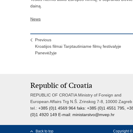
dainą.
News
Previous
Kroatijos filmai Tarptautiniame filmų festivalyje
Panevėžyje
Republic of Croatia
REPUBLIC OF CROATIA Ministry of Foreign and
European Affairs Trg N.Š. Zrinskog 7-8, 10000 Zagreb
tel.:
+385 (0)1 4569 964 faks: +385 (0)1 4551 795, +3
(0)1 4920 149 E-mail:
ministarstvo@mvep.hr
Back to top
Copyright © 