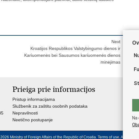
Next
Ov
Kroatijos Respublikos Valstybingumo dienos ir
Nu
Kariuomenės bei Sausumos kariuomenės dienos
minėjimas
Fu
St
Prieiga prie informacijos
S
Pristup informacijama
Ja
Službenik za zaštitu osobnih podataka
Nat
85
Nepravilnosti
Nad
Na 
Neetično postupanje
Puč
Oba
2026 Ministry of Foreign Affairs of the Republic of Croatia.
Terms of use
.
Accessibili