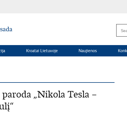
ija
Kroatai Lietuvoje
Naujienos
Konk
 paroda „Nikola Tesla –
ulį“