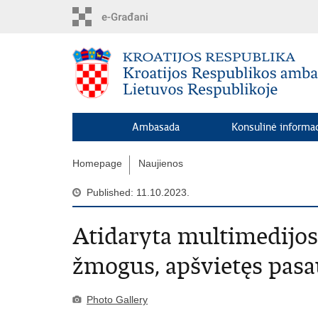
Skip
to
main
content
Ambasada
Konsulinė informac
Homepage
Naujienos
Published: 11.10.2023.
Atidaryta multimedijos
žmogus, apšvietęs pasa
Photo Gallery