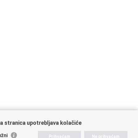
a stranica upotrebljava kolačiće
žni
Prihvaćam
Ne prihvaćam