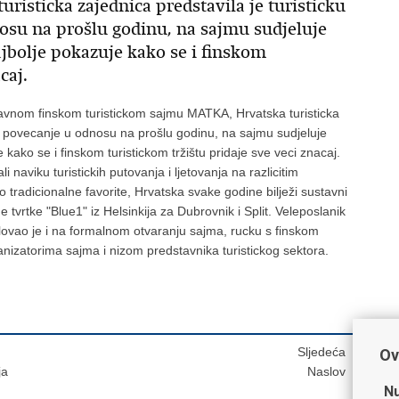
isticka zajednica predstavila je turisticku
su na prošlu godinu, na sajmu sudjeluje
ajbolje pokazuje kako se i finskom
caj.
glavnom finskom turistickom sajmu MATKA, Hrvatska turisticka
Uz povecanje u odnosu na prošlu godinu, na sajmu sudjeluje
kako se i finskom turistickom tržištu pridaje sve veci znacaj.
 naviku turistickih putovanja i ljetovanja na razlicitim
ao tradicionalne favorite, Hrvatska svake godine bilježi sustavni
e tvrtke "Blue1" iz Helsinkija za Dubrovnik i Split. Veleposlanik
lovao je i na formalnom otvaranju sajma, rucku s finskom
nizatorima sajma i nizom predstavnika turistickog sektora.
Sljedeća
Ov
ja
Naslov
Nu