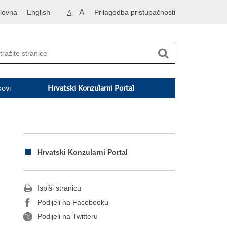
lovna
English
A
Prilagodba pristupačnosti
A
kovi
Hrvatski Konzularni Portal
Hrvatski Konzularni Portal
Ispiši stranicu
Podijeli na Facebooku
Podijeli na Twitteru