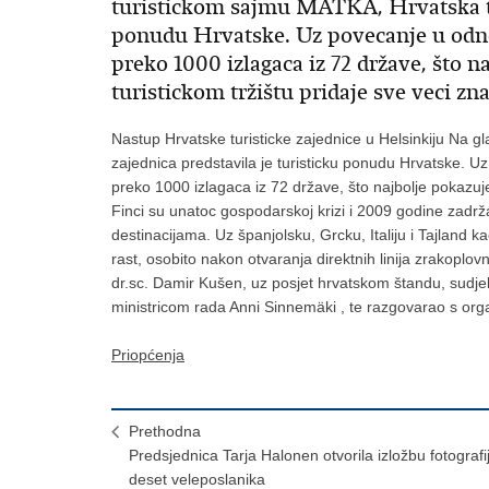
turistickom sajmu MATKA, Hrvatska tur
ponudu Hrvatske. Uz povecanje u odno
preko 1000 izlagaca iz 72 države, što n
turistickom tržištu pridaje sve veci zna
Nastup Hrvatske turisticke zajednice u Helsinkiju Na 
zajednica predstavila je turisticku ponudu Hrvatske. 
preko 1000 izlagaca iz 72 države, što najbolje pokazuje 
Finci su unatoc gospodarskoj krizi i 2009 godine zadržali
destinacijama. Uz španjolsku, Grcku, Italiju i Tajland k
rast, osobito nakon otvaranja direktnih linija zrakoplovn
dr.sc. Damir Kušen, uz posjet hrvatskom štandu, sudje
ministricom rada Anni Sinnemäki , te razgovarao s orga
Priopćenja
Prethodna
Predsjednica Tarja Halonen otvorila izložbu fotografi
deset veleposlanika