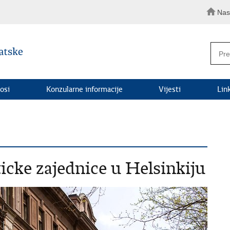
Nas
osi
Konzularne informacije
Vijesti
Lin
icke zajednice u Helsinkiju