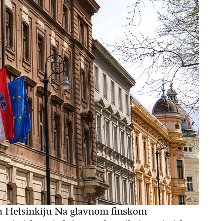
 u Helsinkiju Na glavnom finskom