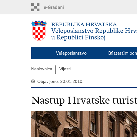
Preskoči
na
glavni
sadržaj
Veleposlanstvo
Bilateralni odn
Naslovnica
Vijesti
Objavljeno: 20.01.2010.
Nastup Hrvatske turist