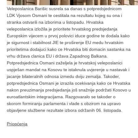
Veleposlanica Barišic susrela sa danas s potpredsjednicom
LDK Vjosom Osmani te cestitala na rezultatu kojeg su ona i
stranka ostvarili na izborima u listopadu. Hrvatska
veleposlanica izložila je prioritete hrvatskog predsjedanja
Europskim vijecem u prvoj polovici iduce godine te dodala kako
je sigurnost i stabilnost JIE te proširenje EU medu hrvatskim
prioritetima dodajuci kako ce Hrvatska biti domacin sastanka na
vrhu država clanica EU i država Zapadnog Balkana.
Potpredsjednica Osmani zaželjela je hrvatskoj veleposlanici
uspješan mandat na Kosovu te istaknula uvjerenje u nastavak i
jacanje bilateralnih odnosa izmedu dviju zemalja. Takoder,
potpredsjednica Osmani je izrazila ocekivanja kako ce Hrvatska
nakon preuzimanja predsjedanja još snažnije podržati Kosovo u
euroatlantskim integracijama. Razgovaralo se takoder o
skorom formiranju parlamenta i vlade s obzirom na upravo
objavljene službene rezultate izbora održanih 06. listopada.
Priopćenja