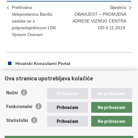
Prethodna
Sljedeća
Veleposlanica Barišic
OBAVIJEST – PROMJENA
sastala se s
ADRESE VIZNOG CENTRA
potpredsjednicom LDK
OD 4.11.2019.
Vjosom Osmani
Hrvatski Konzularni Portal
Ova stranica upotrebljava kolačiće
Ispiši
Podijeli
Podijeli
Nužni
Prihvaćam
Ne prihvaćam
stranicu
na
na
Republika Hrvatska
Facebooku
Twitteru
Funkcionalni
Prihvaćam
Ne prihvaćam
Ministarstvo vanjskih i europskih poslova
Statistički
Prihvaćam
Ne prihvaćam
Trg N.Š. Zrinskog 7-8, 10000 Zagreb
tel.:
+385 (0)1 4569 964
fax: +385 (0)1 4551 795, +385 (0)1 4920 149