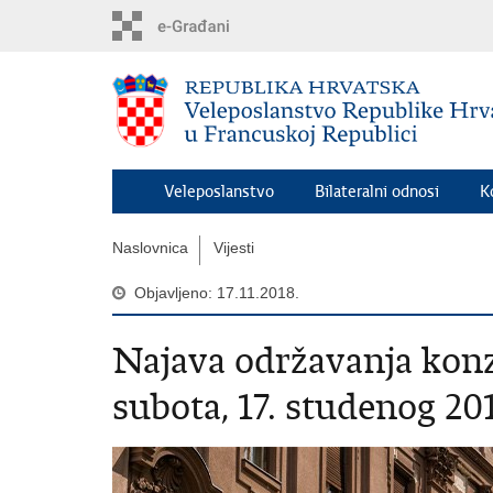
Preskoči
na
glavni
sadržaj
Veleposlanstvo
Bilateralni odnosi
K
Naslovnica
Vijesti
Objavljeno: 17.11.2018.
Najava održavanja kon
subota, 17. studenog 20