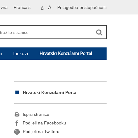
ovna
Français
A
Prilagodba pristupačnosti
A
i
Linkovi
Hrvatski Konzularni Portal
Hrvatski Konzularni Portal
Ispiši stranicu
Podijeli na Facebooku
Podijeli na Twitteru