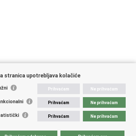
a stranica upotrebljava kolačiće
žni
Prihvaćam
Ne prihvaćam
nkcionalni
Prihvaćam
Ne prihvaćam
atistički
Prihvaćam
Ne prihvaćam