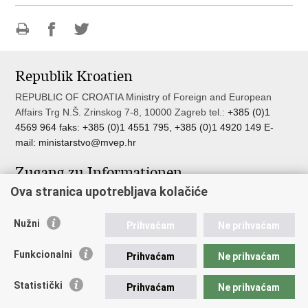
Drucke
Auf
Auf
diese
Facebook
Twitter
Republik Kroatien
Seite
teilen
teilen
REPUBLIC OF CROATIA Ministry of Foreign and European
Affairs Trg N.Š. Zrinskog 7-8, 10000 Zagreb tel.:
+385 (0)1
4569 964 faks: +385 (0)1 4551 795, +385 (0)1 4920 149 E-
mail:
ministarstvo@mvep.hr
Zugang zu Informationen
Ova stranica upotrebljava kolačiće
Pristup informacijama
Službenik za zaštitu osobnih podataka
Nužni
Nepravilnosti
Prihvaćam
Ne prihvaćam
Neetično postupanje
Funkcionalni
Prihvaćam
Ne prihvaćam
Wichtige Links
Statistički
Prihvaćam
Ne prihvaćam
Javna nabava u MVEP-u
Natječaji