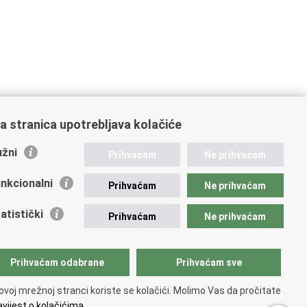
a stranica upotrebljava kolačiće
žni
Prihvaćam
Ne prihvaćam
nkcionalni
Prihvaćam
Ne prihvaćam
atistički
Prihvaćam
Ne prihvaćam
Prihvaćam odabrane
Prihvaćam sve
ovoj mrežnoj stranci koriste se kolačići. Molimo Vas da pročitate
vijest o kolačićima.