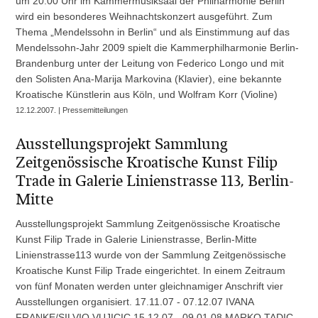
um 20.00 Uhr im Kammermusiksaal der Philharmonie Berlin
wird ein besonderes Weihnachtskonzert ausgeführt. Zum
Thema „Mendelssohn in Berlin“ und als Einstimmung auf das
Mendelssohn-Jahr 2009 spielt die Kammerphilharmonie Berlin-
Brandenburg unter der Leitung von Federico Longo und mit
den Solisten Ana-Marija Markovina (Klavier), eine bekannte
Kroatische Künstlerin aus Köln, und Wolfram Korr (Violine)
12.12.2007. | Pressemitteilungen
Ausstellungsprojekt Sammlung
Zeitgenössische Kroatische Kunst Filip
Trade in Galerie Linienstrasse 113, Berlin-
Mitte
Ausstellungsprojekt Sammlung Zeitgenössische Kroatische
Kunst Filip Trade in Galerie Linienstrasse, Berlin-Mitte
Linienstrasse113 wurde von der Sammlung Zeitgenössische
Kroatische Kunst Filip Trade eingerichtet. In einem Zeitraum
von fünf Monaten werden unter gleichnamiger Anschrift vier
Ausstellungen organisiert. 17.11.07 - 07.12.07 IVANA
FRANKE/SILVIO VUJICIC 15.12.07 - 09.01.08 MARKO TADIC