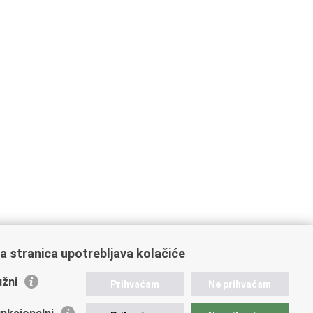
a stranica upotrebljava kolačiće
žni
Prihvaćam
Ne prihvaćam