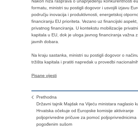
Nakon niza rasprava o unaprjeđenju konkurentnosti e
formatu, ministri su postigli dogovor i usvojili izjavu E
području inovacija i produktivnosti, energetskoj otpornos
financiranju EU prioriteta. Vezano uz financijski aspek
privatnog financiranja. U kontekstu mobilizacije privatn
kapitala u EU, dok je uloga javnog financiranja važna z
javnih dobara.
Na kraju sastanka, ministri su postigli dogovor o način
tržišta kapitala i pratiti napredak u provedbi nacionaln
Pisane vijesti
Prethodna
Državni tajnik Majdak na Vijeću ministara naglasio 
Hrvatska očekuje od Europske komisije aktiviranje
poljoprivredne pričuve za pomoć poljoprivrednicima
pogođenim sušom