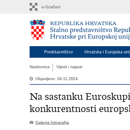
Preskoči
na
glavni
sadržaj
Predstavništvo
Hrvatska i Europska uni
Naslovnica
Vijesti i najave
Objavljeno: 04.11.2024.
Na sastanku Euroskupi
konkurentnosti europs
Galerija fotografija