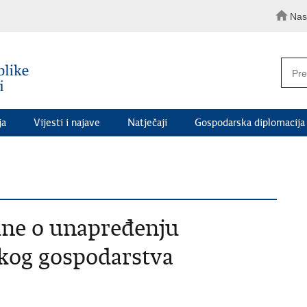
Nas
ja
Vijesti i najave
Natječaji
Gospodarska diplomacija
ne o unapređenju
kog gospodarstva