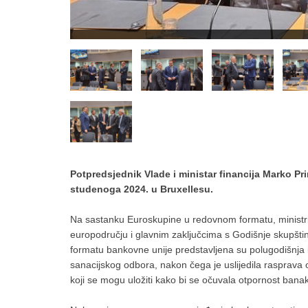
Potpredsjednik Vlade i ministar financija Marko P
studenoga 2024. u Bruxellesu.
Na sastanku Euroskupine u redovnom formatu, ministri 
europodručju i glavnim zaključcima s Godišnje skupš
formatu bankovne unije predstavljena su polugodišnj
sanacijskog odbora, nakon čega je uslijedila rasprava
koji se mogu uložiti kako bi se očuvala otpornost bana