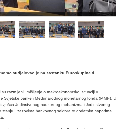
rimorac sudjelovao je na sastanku Euroskupine 4.
su razmijenili mišljenje o makroekonomskoj situaciji u
tine Svjetske banke i Međunarodnog monetarnog fonda (MMF). U
a izvješća Jedinstvenog nadzornog mehanizma i Jedinstvenog
 o stanju i izazovima bankovnog sektora te dodatnim naporima
ka.