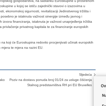
uropskog gospodarstva, na sastanku Euroskupine u proširenom
uroskupine u kojoj se ističu zajednički stavovi o izazovima u
ti, ekonomskoj sigurnosti, revitalizaciji Jedinstvenog tržišta i
t, posebno je istaknuta važnost sinergije između javnog i
ih izvora financiranja, istaknuta je važnost unaprjeđenja tržišta
a privlačenje privatnog kapitala te za financiranje europskih
u na koji će Euroskupina redovito procjenjivati učinak europskih
ih mjera te mjera na razini EU.
Sljedeća
kako
Poziv na dostavu ponuda broj 01/24 za usluge čišćenja
Stalnog predstavništva RH pri EU Bruxelles
Ov
Nu