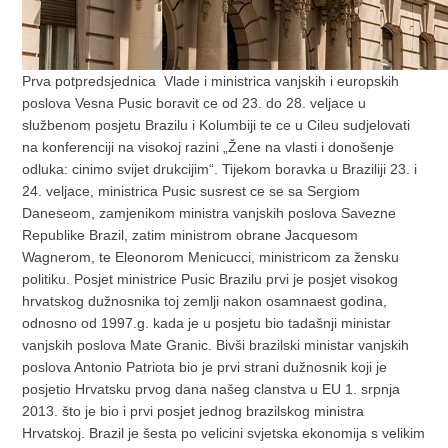
Prva potpredsjednica Vlade i ministrica vanjskih i europskih
poslova Vesna Pusic boravit ce od 23. do 28. veljace u
službenom posjetu Brazilu i Kolumbiji te ce u Cileu sudjelovati
na konferenciji na visokoj razini „Žene na vlasti i donošenje
odluka: cinimo svijet drukcijim“. Tijekom boravka u Braziliji 23. i
24. veljace, ministrica Pusic susrest ce se sa Sergiom
Daneseom, zamjenikom ministra vanjskih poslova Savezne
Republike Brazil, zatim ministrom obrane Jacquesom
Wagnerom, te Eleonorom Menicucci, ministricom za žensku
politiku. Posjet ministrice Pusic Brazilu prvi je posjet visokog
hrvatskog dužnosnika toj zemlji nakon osamnaest godina,
odnosno od 1997.g. kada je u posjetu bio tadašnji ministar
vanjskih poslova Mate Granic. Bivši brazilski ministar vanjskih
poslova Antonio Patriota bio je prvi strani dužnosnik koji je
posjetio Hrvatsku prvog dana našeg clanstva u EU 1. srpnja
2013. što je bio i prvi posjet jednog brazilskog ministra
Hrvatskoj. Brazil je šesta po velicini svjetska ekonomija s velikim