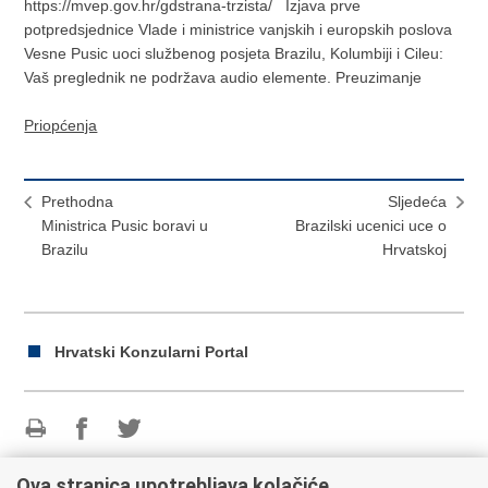
https://mvep.gov.hr/gdstrana-trzista/ Izjava prve
potpredsjednice Vlade i ministrice vanjskih i europskih poslova
Vesne Pusic uoci službenog posjeta Brazilu, Kolumbiji i Cileu:
Vaš preglednik ne podržava audio elemente. Preuzimanje
Priopćenja
Prethodna
Sljedeća
Ministrica Pusic boravi u
Brazilski ucenici uce o
Brazilu
Hrvatskoj
Hrvatski Konzularni Portal
Ispiši
Podijeli
Podijeli
stranicu
na
na
Ova stranica upotrebljava kolačiće