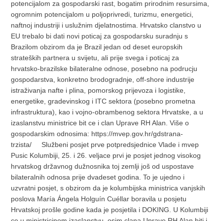
potencijalom za gospodarski rast, bogatim prirodnim resursima,
ogromnim potencijalom u poljoprivredi, turizmu, energetici,
naftnoj industriji i uslužnim djelatnostima. Hrvatsko clanstvo u
EU trebalo bi dati novi poticaj za gospodarsku suradnju s
Brazilom obzirom da je Brazil jedan od deset europskih
strateških partnera u svijetu, ali prije svega i poticaj za
hrvatsko-brazilske bilateralne odnose, posebno na podrucju
gospodarstva, konkretno brodogradnje, off-shore industrije
istraživanja nafte i plina, pomorskog prijevoza i logistike,
energetike, gradevinskog i ITC sektora (posebno prometna
infrastruktura), kao i vojno-obrambenog sektora Hrvatske, a u
izaslanstvu ministrice bit ce i clan Uprave RH Alan. Više o
gospodarskim odnosima: https://mvep.gov.hr/gdstrana-
trzista/ Službeni posjet prve potpredsjednice Vlade i mvep
Pusic Kolumbiji, 25. i 26. veljace prvi je posjet jednog visokog
hrvatskog državnog dužnosnika toj zemlji još od uspostave
bilateralnih odnosa prije dvadeset godina. To je ujedno i
uzvratni posjet, s obzirom da je kolumbijska ministrica vanjskih
poslova María Ángela Holguín Cuéllar boravila u posjetu
Hrvatskoj prošle godine kada je posjetila i DOKING. U Kolumbiji
ce u ministricinom izaslanstvu, osim clana Uprave RH Alan biti i