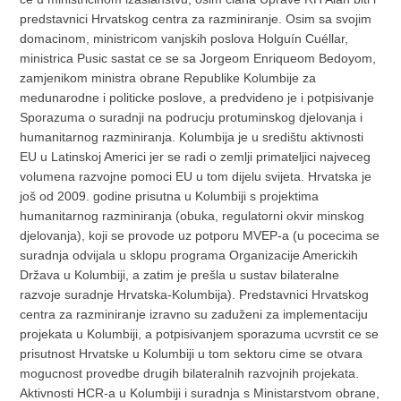
predstavnici Hrvatskog centra za razminiranje. Osim sa svojim
domacinom, ministricom vanjskih poslova Holguín Cuéllar,
ministrica Pusic sastat ce se sa Jorgeom Enriqueom Bedoyom,
zamjenikom ministra obrane Republike Kolumbije za
medunarodne i politicke poslove, a predvideno je i potpisivanje
Sporazuma o suradnji na podrucju protuminskog djelovanja i
humanitarnog razminiranja. Kolumbija je u središtu aktivnosti
EU u Latinskoj Americi jer se radi o zemlji primateljici najveceg
volumena razvojne pomoci EU u tom dijelu svijeta. Hrvatska je
još od 2009. godine prisutna u Kolumbiji s projektima
humanitarnog razminiranja (obuka, regulatorni okvir minskog
djelovanja), koji se provode uz potporu MVEP-a (u pocecima se
suradnja odvijala u sklopu programa Organizacije Americkih
Država u Kolumbiji, a zatim je prešla u sustav bilateralne
razvoje suradnje Hrvatska-Kolumbija). Predstavnici Hrvatskog
centra za razminiranje izravno su zaduženi za implementaciju
projekata u Kolumbiji, a potpisivanjem sporazuma ucvrstit ce se
prisutnost Hrvatske u Kolumbiji u tom sektoru cime se otvara
mogucnost provedbe drugih bilateralnih razvojnih projekata.
Aktivnosti HCR-a u Kolumbiji i suradnja s Ministarstvom obrane,