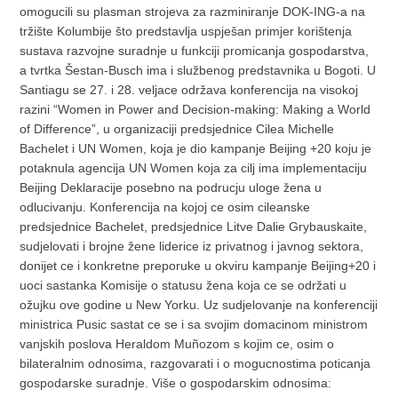
omogucili su plasman strojeva za razminiranje DOK-ING-a na
tržište Kolumbije što predstavlja uspješan primjer korištenja
sustava razvojne suradnje u funkciji promicanja gospodarstva,
a tvrtka Šestan-Busch ima i službenog predstavnika u Bogoti. U
Santiagu se 27. i 28. veljace održava konferencija na visokoj
razini “Women in Power and Decision-making: Making a World
of Difference”, u organizaciji predsjednice Cilea Michelle
Bachelet i UN Women, koja je dio kampanje Beijing +20 koju je
potaknula agencija UN Women koja za cilj ima implementaciju
Beijing Deklaracije posebno na podrucju uloge žena u
odlucivanju. Konferencija na kojoj ce osim cileanske
predsjednice Bachelet, predsjednice Litve Dalie Grybauskaite,
sudjelovati i brojne žene liderice iz privatnog i javnog sektora,
donijet ce i konkretne preporuke u okviru kampanje Beijing+20 i
uoci sastanka Komisije o statusu žena koja ce se održati u
ožujku ove godine u New Yorku. Uz sudjelovanje na konferenciji
ministrica Pusic sastat ce se i sa svojim domacinom ministrom
vanjskih poslova Heraldom Muñozom s kojim ce, osim o
bilateralnim odnosima, razgovarati i o mogucnostima poticanja
gospodarske suradnje. Više o gospodarskim odnosima: