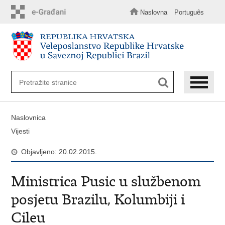
Preskoči
na
Naslovna
Português
glavni
sadržaj
Naslovnica
Vijesti
Objavljeno: 20.02.2015.
Ministrica Pusic u službenom
posjetu Brazilu, Kolumbiji i
Cileu