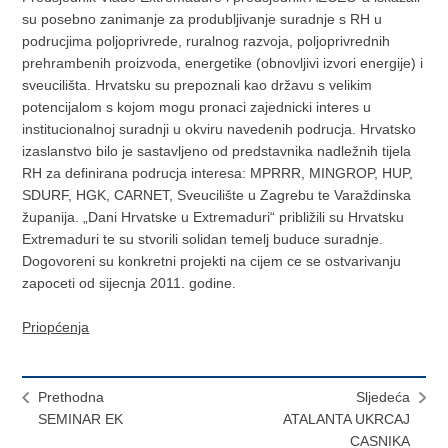
su posebno zanimanje za produbljivanje suradnje s RH u
podrucjima poljoprivrede, ruralnog razvoja, poljoprivrednih
prehrambenih proizvoda, energetike (obnovljivi izvori energije) i
sveucilišta. Hrvatsku su prepoznali kao državu s velikim
potencijalom s kojom mogu pronaci zajednicki interes u
institucionalnoj suradnji u okviru navedenih podrucja. Hrvatsko
izaslanstvo bilo je sastavljeno od predstavnika nadležnih tijela
RH za definirana podrucja interesa: MPRRR, MINGROP, HUP,
SDURF, HGK, CARNET, Sveucilište u Zagrebu te Varaždinska
županija. „Dani Hrvatske u Extremaduri“ približili su Hrvatsku
Extremaduri te su stvorili solidan temelj buduce suradnje.
Dogovoreni su konkretni projekti na cijem ce se ostvarivanju
zapoceti od sijecnja 2011. godine.
Priopćenja
Prethodna
Sljedeća
SEMINAR EK
ATALANTA UKRCAJ
CASNIKA