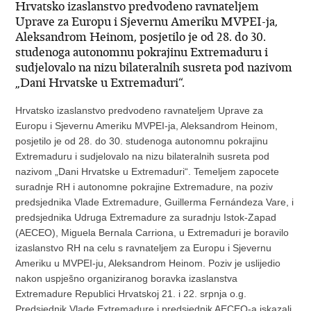
Hrvatsko izaslanstvo predvodeno ravnateljem
Uprave za Europu i Sjevernu Ameriku MVPEI-ja,
Aleksandrom Heinom, posjetilo je od 28. do 30.
studenoga autonomnu pokrajinu Extremaduru i
sudjelovalo na nizu bilateralnih susreta pod nazivom
„Dani Hrvatske u Extremaduri“.
Hrvatsko izaslanstvo predvodeno ravnateljem Uprave za
Europu i Sjevernu Ameriku MVPEI-ja, Aleksandrom Heinom,
posjetilo je od 28. do 30. studenoga autonomnu pokrajinu
Extremaduru i sudjelovalo na nizu bilateralnih susreta pod
nazivom „Dani Hrvatske u Extremaduri“. Temeljem zapocete
suradnje RH i autonomne pokrajine Extremadure, na poziv
predsjednika Vlade Extremadure, Guillerma Fernándeza Vare, i
predsjednika Udruga Extremadure za suradnju Istok-Zapad
(AECEO), Miguela Bernala Carriona, u Extremaduri je boravilo
izaslanstvo RH na celu s ravnateljem za Europu i Sjevernu
Ameriku u MVPEI-ju, Aleksandrom Heinom. Poziv je uslijedio
nakon uspješno organiziranog boravka izaslanstva
Extremadure Republici Hrvatskoj 21. i 22. srpnja o.g.
Predsjednik Vlade Extremadure i predsjednik AECEO-a iskazali