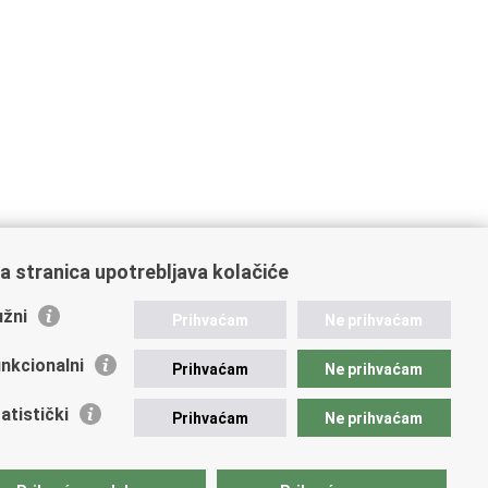
a stranica upotrebljava kolačiće
žni
Prihvaćam
Ne prihvaćam
nkcionalni
Prihvaćam
Ne prihvaćam
atistički
Prihvaćam
Ne prihvaćam