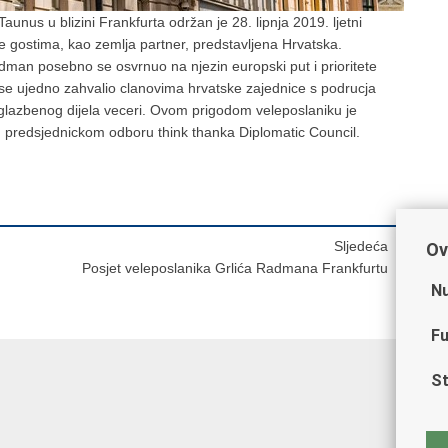
nus u blizini Frankfurta održan je 28. lipnja 2019. ljetni
je gostima, kao zemlja partner, predstavljena Hrvatska.
dman posebno se osvrnuo na njezin europski put i prioritete
se ujedno zahvalio clanovima hrvatske zajednice s podrucja
i glazbenog dijela veceri. Ovom prigodom veleposlaniku je
u predsjednickom odboru think thanka Diplomatic Council.
Sljedeća
Ov
Posjet veleposlanika Grlića Radmana Frankfurtu
Nu
Fu
St