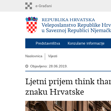
Preskoči
na
glavni
sadržaj
Predstavništva
Konzularne informacije
Naslovnica
Vijesti
Objavljeno: 28.06.2019.
Ljetni prijem think th
znaku Hrvatske