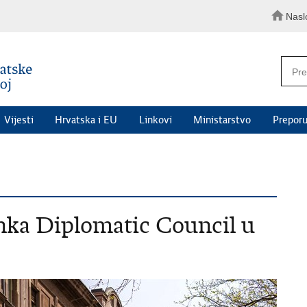
Nasl
Vijesti
Hrvatska i EU
Linkovi
Ministarstvo
Preporu
anka Diplomatic Council u