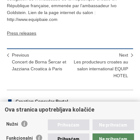
République française, emmenée par l’ambassadeur Ivo
Goldstein. Lien de la page internet du salon :
http://www.equipbaie.com
Press releases
Previous
Next
Concert de Borna Šercar et
Les producteurs croates au
Jazziana Croatica à Paris
salon international EQUIP
HOTEL
Croatian Consular Portal
Ova stranica upotrebljava kolačiće
Nužni
Prihvaćam
Ne prihvaćam
Print
Share
Share
this
on
on
Funkcionalni
Prihvaćam
Ne prihvaćam