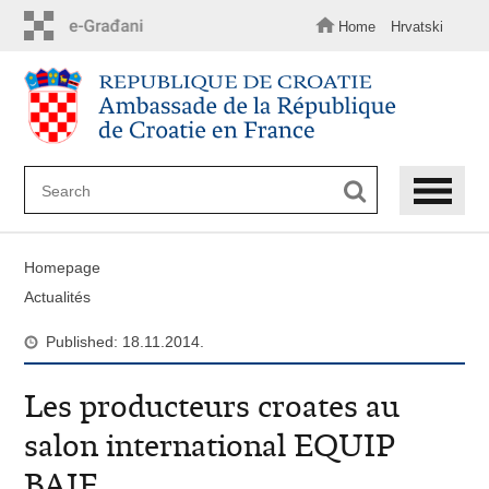
Skip
to
Home
Hrvatski
main
content
Homepage
Actualités
Published: 18.11.2014.
Les producteurs croates au
salon international EQUIP
BAIE