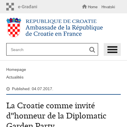
Skip
to
Home
Hrvatski
main
content
Homepage
Actualités
Published: 04.07.2017.
La Croatie comme invité
d"honneur de la Diplomatic
Garden Party